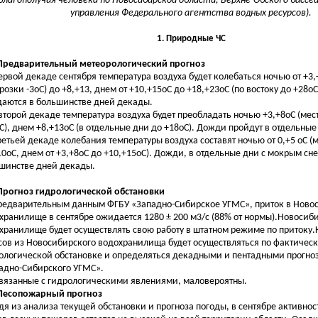
благополучия человека по Новосибирской области, Верхне-Обского бассе
управления Федерального агентства водных ресурсов).
1. Природные ЧС
 Предварительный метеорологический прогноз
рвой декаде сентября температура воздуха будет колебаться ночью от +3,
розки -3оС) до +8,+13, днем от +10,+15оС до +18,+23оС (по востоку до +28о
аются в большинстве дней декады.
торой декаде температура воздуха будет преобладать ночью +3,+8оС (ме
оС), днем +8,+13оС (в отдельные дни до +18оС). Дожди пройдут в отдельны
етьей декаде колебания температуры воздуха составят ночью от 0,+5 оС (м
10оС, днем от +3,+8оС до +10,+15оС). Дожди, в отдельные дни с мокрым сн
шинстве дней декады.
 Прогноз гидрологической обстановки
редварительным данным ФГБУ «Западно-Сибирское УГМС», приток в Ново
хранилище в сентябре ожидается 1280 ± 200 м3/с (88% от нормы).Новосиб
хранилище будет осуществлять свою работу в штатном режиме по притоку
сов из Новосибирского водохранилища будет осуществляться по фактичес
ологической обстановке и определяться декадными и пентадными прогно
адно-Сибирского УГМС».
связанные с гидрологическими явлениями, маловероятны.
 Лесопожарный прогноз
дя из анализа текущей обстановки и прогноза погоды, в сентябре активно