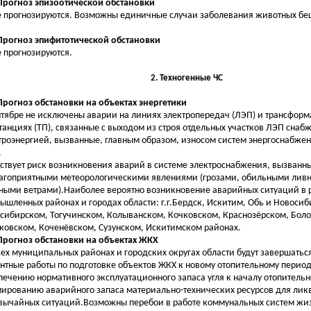
 Прогноз эпизоотической обстановки
е прогнозируются. Возможны единичные случаи заболевания животных бе
 Прогноз эпифитотической обстановки
е прогнозируются.
2. Техногенные ЧС
 Прогноз обстановки на объектах энергетики
нтябре не исключены аварии на линиях электропередач (ЛЭП) и трансфор
танциях (ТП), связанные с выходом из строя отдельных участков ЛЭП снаб
троэнергией, вызванные, главным образом, износом систем энергоснабжен
.
ствует риск возникновения аварий в системе электроснабжения, вызванн
агоприятными метеорологическими явлениями (грозами, обильными ли
ными ветрами).Наиболее вероятно возникновение аварийных ситуаций в 
ышленных районах и городах области: г.г.Бердск, Искитим, Обь и Новосиб
сибирском, Тогучинском, Колыванском, Кочковском, Краснозёрском, Бол
овском, Коченёвском, Сузунском, Искитимском районах.
 Прогноз обстановки на объектах ЖКХ
сех муниципальных районах и городских округах области будут завершатьс
нтные работы по подготовке объектов ЖКХ к новому отопительному период
печению нормативного эксплуатационного запаса угля к началу отопительн
ированию аварийного запаса материально-технических ресурсов для ли
вычайных ситуаций.Возможны перебои в работе коммунальных систем жи