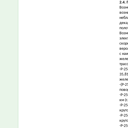
2.4.
Возм
возн
небл
дека
поло
Возм
элек
скор
веро
с на
желе
трасс
-Р-25
35,8
желе
-(Р-2
пово
-Р-25
км (
-Р-2
крут
-Р-2
крут
-Р-2