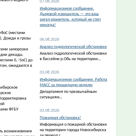
йнового водного
07.08.2026
Информационное сообщение.
Дымовой извещатель — это ваш
ангел-хранитель, который не спит
никогда!
+8оС (местами
С). Дожди и грозы
06.08.2026
Анализ гидрологической обстановки
стами заморозки
Анализ гидрологической обстановки
е дни декады.
в бассейне р.Обь на территории…
естами 0, -5оС) до
егом, ожидаются в
03.08.2026
Информационное сообщение. Работа
МАСС за прошедшую неделю
сибирское
Департамент по чрезвычайным
ирское
ситуациям…
.Корректировка
кой
зами ФГБУ
03.08.2026
Пожарная обстановка!
Информация о пожарной обстановке
на территории города Новосибирска
сть возникновения
за период с…