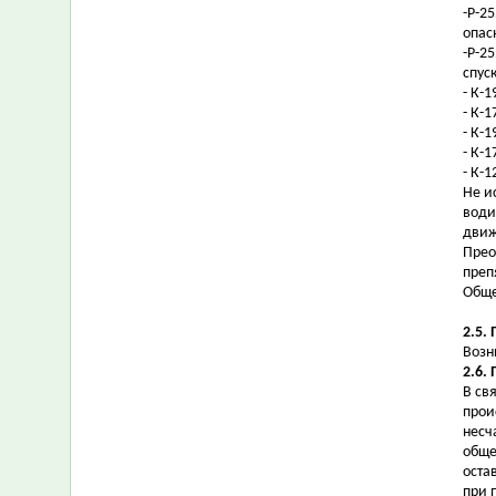
-Р-2
опас
-Р-2
спус
- К-1
- К-
- К-
- К-
- К-
Не и
води
движ
Прео
преп
Обще
2.5.
Возн
2.6.
В св
прои
несч
обще
оста
при 