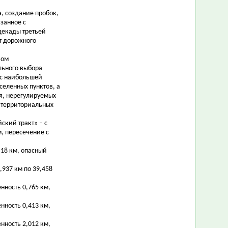
, создание пробок,
язанное с
декады третьей
т дорожного
вом
льного выбора
 с наибольшей
селенных пунктов, а
я, нерегулируемых
 территориальных
йский тракт» – с
м, пересечение с
0,18 км, опасный
9,937 км по 39,458
нность 0,765 км,
нность 0,413 км,
нность 2,012 км,