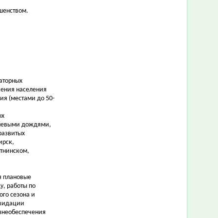
шенством.
маторных
жения населения
ия (местами до 50-
ых
вневыми дождями,
развитых
ирск,
отнинском,
я плановые
у, работы по
ого сезона и
квидации
знеобеспечения