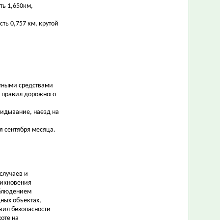
ть 1,650км,
сть 0,757 км, крутой
ртными средствами
я правил дорожного
идывание, наезд на
я сентября месяца.
случаев и
никновения
облюдением
ных объектах,
вил безопасности
оте на