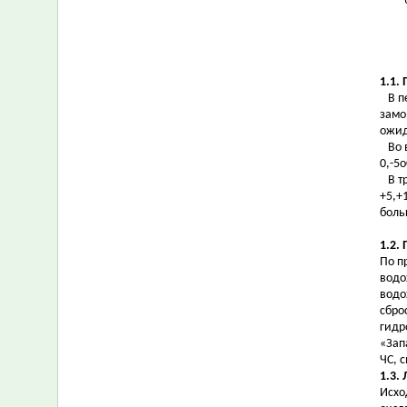
1.1.
В пе
замо
ожид
Во в
0,-5
В тр
+5,+
боль
1.2.
По п
водо
водо
сбро
гидр
«Зап
ЧС, 
1.3.
Исхо