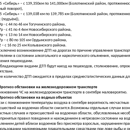
55 «Сибирь» – с 139,350км по 141,000км (Болотнинский район, протяженнос
ный поворот),
55 «Сибирь» – с 139,038 км по 139,785 км (Болотнинский район, протяженно
к (подъём)),
9р - с 44 по 46 км Тогучинского района,
17р - с 41 по 4 4км Новосибирского района,
19р - с 13 по 14 км Новосибирского района,
17р – с 80 по 105 км Ордынского района,
12 – с 16 по 25 км Колыванского района.
сключено возникновение ДТП на дорогах по причине управления транспо
телями в состоянии алкогольного и наркотического опьянения, нарушени
ения пешеходами.
бладающими видами ДТП будут наезд на пешеходов, столкновение, опрок
ятствие.
е количество ДТП ожидается в пределах среднестатистических данных дл
 Прогноз обстановки на железнодорожном транспорте
икновение ЧС на железнодорожном транспорте в сентябре маловероятно.
 Прогноз обстановки на водных объектах
язи с понижением температуры воздуха в сентябре вероятность несчастных 
сшествий на водоемах области снизится.Возможны отдельные случаи воз
астных случаев и происшествий на водоемах области, обусловленных нес
принятых правил поведения и нахождением в нетрезвом состоянии на вод
влением детей вблизи водоемов без присмотра взрослых, нарушением пра
пользовании маломерными плавательными средствами при лове рыбы и ох