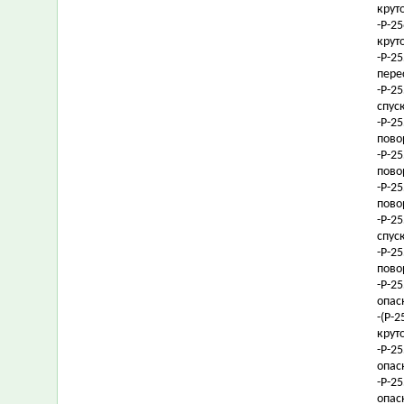
крут
-Р-2
крут
-Р-2
пере
-Р-2
спус
-Р-2
пово
-Р-2
пово
-Р-2
пово
-Р-2
спус
-Р-2
пово
-Р-2
опас
-(Р-
крут
-Р-2
опас
-Р-2
опас