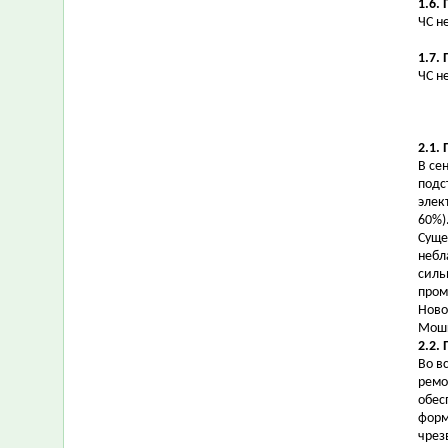
1.6.
ЧС н
1.7.
ЧС н
2.1.
В се
подс
элек
60%)
Суще
небл
силь
пром
Ново
Мошк
2.2.
Во в
ремо
обес
форм
чрез