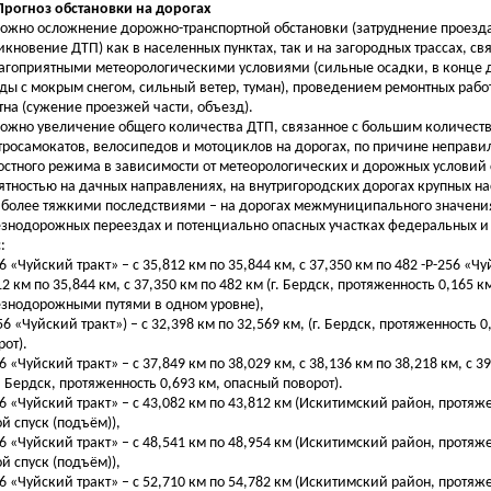
 Прогноз обстановки на дорогах
ожно осложнение дорожно-транспортной обстановки (затруднение проезда
икновение ДТП) как в населенных пунктах, так и на загородных трассах, св
агоприятными метеорологическими условиями (сильные осадки, в конце 
ды с мокрым снегом, сильный ветер, туман), проведением ремонтных рабо
тна (сужение проезжей части, объезд).
ожно увеличение общего количества ДТП, связанное с большим количест
тросамокатов, велосипедов и мотоциклов на дорогах, по причине неправи
остного режима в зависимости от метеорологических и дорожных условий
ятностью на дачных направлениях, на внутригородских дорогах крупных на
иболее тяжкими последствиями – на дорогах межмуниципального значени
знодорожных переездах и потенциально опасных участках федеральных и
:
6 «Чуйский тракт» – с 35,812 км по 35,844 км, с 37,350 км по 482 -Р-256 «Чу
12 км по 35,844 км, с 37,350 км по 482 км (г. Бердск, протяженность 0,165 к
знодорожными путями в одном уровне),
56 «Чуйский тракт») – с 32,398 км по 32,569 км, (г. Бердск, протяженность 
рот).
6 «Чуйский тракт» – с 37,849 км по 38,029 км, с 38,136 км по 38,218 км, с 3
г. Бердск, протяженность 0,693 км, опасный поворот).
56 «Чуйский тракт» – с 43,082 км по 43,812 км (Искитимский район, протяже
ой спуск (подъём)),
56 «Чуйский тракт» – с 48,541 км по 48,954 км (Искитимский район, протяже
ой спуск (подъём)),
56 «Чуйский тракт» – с 52,710 км по 54,782 км (Искитимский район, протяже