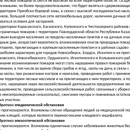
ов лесных пожаров остается не высокой на всей территории области. Осад
нсивными, но более продолжительными, что будет являться сдерживающ
ерритории Приобско-боровой зоны, в связи с высокой посещаемостью нас
ивов, большой плотностью сети автомобильных дорог, наличием дачных об
аваться условия для загораний.
ерритории Карасукского, Баганского, Купинского и Чистоозерного районо
сграничных пожаров с территории Павлодарской области Республики Казахс
овым выездом населения за пределы населенных пунктов и на дачные учас
дные дни, возрастает вероятность возникновения очагов природных пожар
иториях, прилегающих к крупным населенным пунктам и в районах садово 
наиболее характерно для городов Новосибирск, Бердск, Искитим и их приг
овского, Новосибирского, Ордынского, Искитимского и Колыванского ра
инами возникновения пожаров могут стать нарушение правил пожарной б
лением, в том числе во время сбора грибов и ягод, охоты на дичь в связи
на охоты, при разжигании костров и мангалов, проведение работ с примен
 на территории лесных массивов и на прилегающих к ним территориях, а 
оги, нарушение норм лесохозяйственной деятельности предприятиями ле
ышленности, проведение сельскохозяйственных работ, связанных с уборко
е неконтролируемые сельхозпалы), сжигание мусора и пожнивных остатко
ых участках.
 Прогноз эпидемической обстановки
е прогнозируются. Возможны случаи обращения людей за медицинской по
ами клещей, которые являются переносчиками клещевого энцефалита.
 Прогноз эпизоотической обстановки
е прогнозируются. Возможны единичные случаи заболевания животных бе