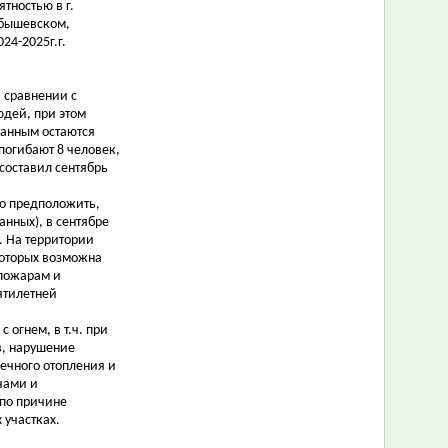
тностью в г.
йбышевском,
24-2025г.г.
в сравнении с
юдей, при этом
ванным остаются
 погибают 8 человек,
составил сентябрь
но предположить,
анных), в сентябре
. На территории
которых возможна
 пожарам и
ятилетней
огнем, в т.ч. при
в, нарушение
ечного отопления и
чами и
 по причине
 участках.