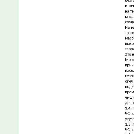
очаг
инте
на т
масс
созд
На т
тран
масс
выхо
терр
Это 
Мошк
прич
насе
сезо
огня
подж
пром
числ
дачн
1.4.
ЧС н
укус
1.5.
ЧС н