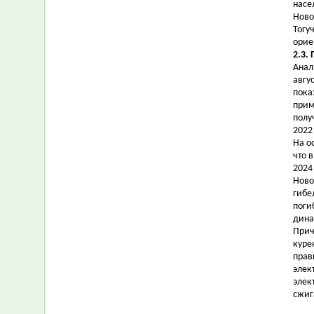
насе
Ново
Тогу
орие
2.3.
Анал
авгу
пока
прим
полу
2022
На о
что 
2024
Ново
гибе
поги
дина
Прич
куре
прав
элек
элек
сжиг