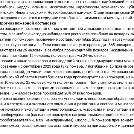
ления в связи с началом нового отопительного периода с наибольшей вероя
сибирск, Бердск, Искитим, Искитимском, Карасукском, Коченевском, Ку
чинском, Черепановском и Новосибирском районах. Отопительный сезон 20
нтировочно начнется в середине сентября в зависимости от метеоусловий.
 Прогноз пожарной обстановки
из пожаров и последствий от них в пятилетней динамике показывает, что 
стом, в сентябре ежегодно наблюдается рост числа погибших на пожарах л
затели по пожарам (исключение составил сентябрь 2022 года) и травмиро
ерно на уровне августа. Если ежегодно в августе происходит 665 пожаров,
чают травмы 26 человек, в сентябре происходит 680 пожаров (исключение 
 года), погибают 12 человек, получают травмы 24 человека.
сновании анализа пожаров и последствий от них в предыдущие годы мож
в сравнении с сентябрем 2023 года (372 пожара, 7 погибших и 18 травмиров
 года произойдет увеличение числа пожаров, погибших и травмированных
сибирской области в сентябре 2024 года прогнозируется 450 пожаров, на 
ль 10 человек, 25 человек могут получить травмы. При этом показатели по
бшим не превысят, а по травмированным превысят средние показатели в п
мике. В жилом секторе произойдет 20% от всех пожаров.
инами возникновения пожаров могут послужить неосторожное обращение с 
нии в состоянии алкогольного опьянения и разжигании костров и мангало
ил монтажа и эксплуатации электропроводки, устройства и эксплуатации п
трооборудования (население пользуется нагревательными приборами – пе
трообогревателями, в т.ч. неисправными). Около 35% пожаров произойдет
ания сухой травы, пожнивных остатков и мусора на приусадебных и дачных