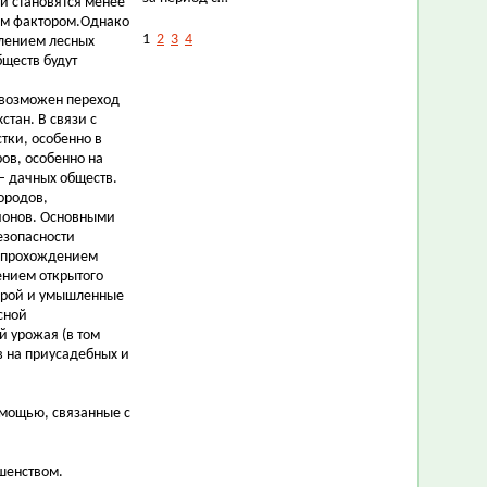
ки становятся менее
им фактором.Однако
1
2
3
4
елением лесных
ществ будут
в возможен переход
тан. В связи с
тки, особенно в
ов, особенно на
– дачных обществ.
ородов,
йонов. Основными
езопасности
 с прохождением
ением открытого
порой и умышленные
сной
й урожая (в том
в на приусадебных и
мощью, связанные с
шенством.