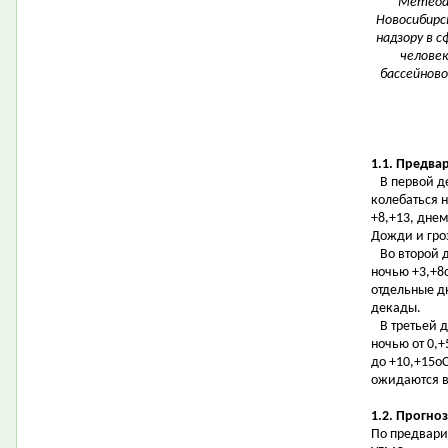
Метеоа
Новосибирс
надзору в 
человек
бассейново
1.1. Предва
В первой де
колебаться н
+8,+13, днем
Дожди и гро
Во второй д
ночью +3,+8о
отдельные д
декады.
В третьей д
ночью от 0,+
до +10,+15оС
ожидаются в
1.2. Прогно
По предвари