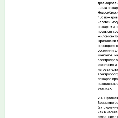
травмирован
числа пожар
Новосибирск
450 пожаров,
человек могу
пожарам и п
превысят ср
жилом секто
Причинами в
неосторожное
состоянии а
мангалов, н
электропров
отопления и
нагреватель
электрообогр
пожаров про
пожнивных о
участках.
2.4. Прогно
Возможно ос
(затруднени
как в населе
связанное с