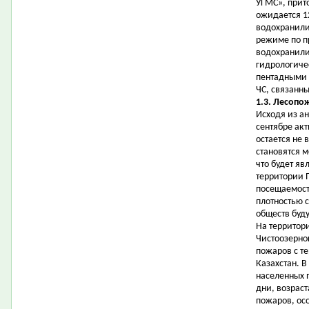
УГМС», прит
ожидается 1
водохранили
режиме по п
водохранили
гидрологиче
пентадными 
ЧС, связанн
1.3. Лесопо
Исходя из ан
сентябре ак
остается не 
становятся 
что будет я
территории 
посещаемост
плотностью 
обществ буду
На территори
Чистоозерно
пожаров с т
Казахстан. 
населенных 
дни, возрас
пожаров, ос