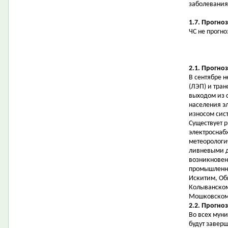
заболевания
1.7. Прогно
ЧС не прогно
2.1. Прогно
В сентябре 
(ЛЭП) и тран
выходом из 
населения э
износом сис
Существует 
электроснаб
метеорологи
ливневыми д
возникновен
промышленных
Искитим, Об
Колыванском
Мошковском,
2.2. Прогно
Во всех мун
будут завер