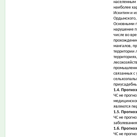
населенным п
наиболее ха
Искитим и и
Ордынского,
Основными п
нарушение п
числе во вре
прохождение
мангалов, п
территории 
территориях
лесохозяйст
промышленно
связанных с
сельхозпалы
приусадебны
1.4. Прогно
ЧС не прогн
медицинской
являются пе
1.5. Прогно
ЧС не прогн
заболевания
1.6. Прогно
ЧС не прогн