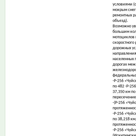
условиями (
мокрым снег
ремонтных р
объезд).
Возможно ув
большим кол
мотоциклов 
скоростного
дорожных ус
направления
населенных 
дорогах меж
железнодоро
федеральных
-Р-256 «Чуйс
по 482 -Р-25
37,350 км по
пересечение
-(Р-256 «Чуйс
протяженност
-Р-256 «Чуйс
по 38,218 км,
протяженност
-Р-256 «Чуйс
(Искитимский