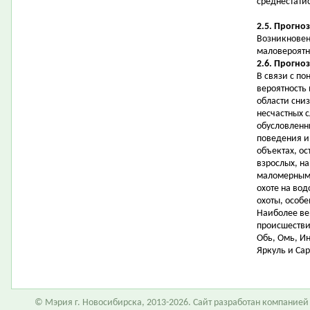
среднестати
2.5. Прогно
Возникновен
маловероятн
2.6. Прогно
В связи с п
вероятность
области сни
несчастных 
обусловленн
поведения и
объектах, о
взрослых, н
маломерными
охоте на во
охоты, особе
Наиболее ве
происшестви
Обь, Омь, Ин
Яркуль и Сар
© Мэрия г. Новосибирска, 2013-2026. Сайт разработан компание