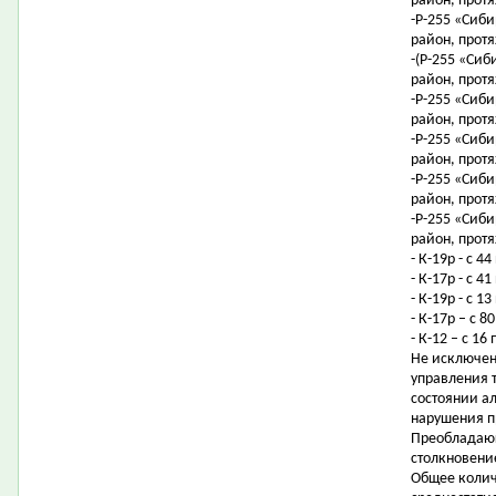
район, протя
-Р-255 «Сиби
район, протя
-(Р-255 «Сиб
район, протя
-Р-255 «Сиби
район, протя
-Р-255 «Сиби
район, протя
-Р-255 «Сиби
район, протя
-Р-255 «Сиби
район, протя
- К-19р - с 4
- К-17р - с 
- К-19р - с 
- К-17р – с 
- К-12 – с 1
Не исключен
управления 
состоянии а
нарушения п
Преобладающ
столкновени
Общее колич