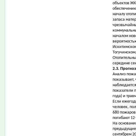
объектов ЖК
обеспечению
началу отоп
запаса мате
чрезвычайны
коммунальны
началом нов
вероятностью
Искитимском
Тогучинском
Отопительный
середине се
2.3. Прогно
Анализ пожа
показывает, 
наблюдается
показатели 
года) и трав
Если ежегодн
человек, пол
680 пожаров 
погибают 12
На основани
предыдущие 
сентябрем 20