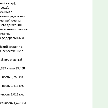
ый ветер),
ъезд).
режима в
тными средствами
еменной смены
жного движения
населенных пунктов
ми - на
х федеральных и
йский тракт» – с
м, пересечение с
0,18 км, опасный
9,937 км по 39,458
нность 0,765 км,
нность 0,413 км,
нность 2,012 км,
женность 1,678 км,