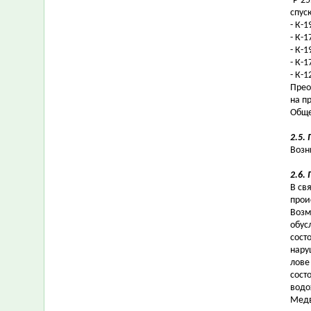
-Р-2
спус
- К-1
- К-
- К-
- К-
- К-
Прео
на п
Обще
2.5.
Возн
2.6.
В св
прои
Возм
обус
сост
нару
лове
сост
водо
Медв