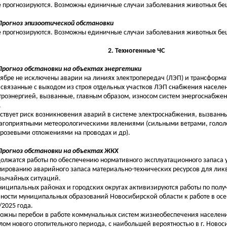
е прогнозируются. Возможны единичные случаи заболевания животных бе
 Прогноз эпизоотической обстановки
е прогнозируются. Возможны единичные случаи заболевания животных бе
2. Техногенные ЧС
 Прогноз обстановки на объектах энергетики
тябре не исключены аварии на линиях электропередач (ЛЭП) и трансформ
, связанные с выходом из строя отдельных участков ЛЭП снабжения населе
троэнергией, вызванные, главным образом, износом систем энергоснабжен
.
ствует риск возникновения аварий в системе электроснабжения, вызванн
агоприятными метеорологическими явлениями (сильными ветрами, голол
розевыми отложениями на проводах и др).
 Прогноз обстановки на объектах ЖКХ
олжатся работы по обеспечению нормативного эксплуатационного запаса у
ированию аварийного запаса материально-технических ресурсов для ли
вычайных ситуаций.
ниципальных районах и городских округах активизируются работы по полу
вности муниципальных образований Новосибирской области к работе в ос
/2025 года.
ожны перебои в работе коммунальных систем жизнеобеспечения населения
лом нового отопительного периода, с наибольшей вероятностью в г. Новос