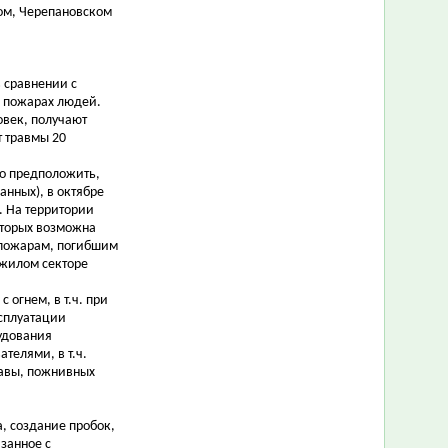
ом, Черепановском
в сравнении с
а пожарах людей.
овек, получают
т травмы 20
но предположить,
анных), в октябре
. На территории
оторых возможна
о пожарам, погибшим
 жилом секторе
огнем, в т.ч. при
ксплуатации
рудования
телями, в т.ч.
равы, пожнивных
, создание пробок,
язанное с