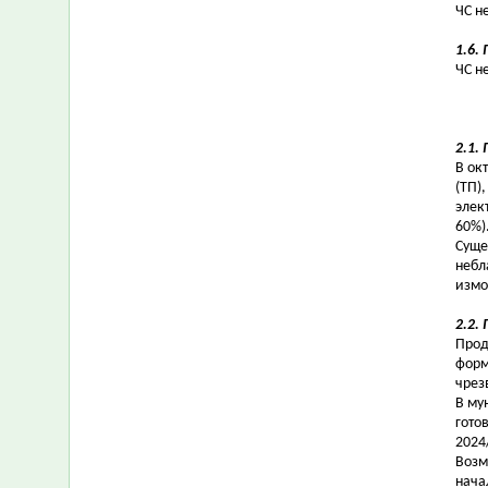
ЧС н
1.6.
ЧС н
2.1.
В ок
(ТП)
элек
60%)
Суще
небл
измо
2.2.
Прод
форм
чрез
В му
гото
2024
Возм
нача