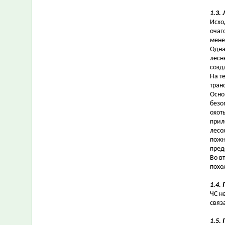
1.3.
Исхо
очаг
мене
Одна
лесн
созд
На т
тран
Осно
безо
охот
прил
лесо
пожн
пред
Во в
похо
1.4.
ЧС н
связ
1.5.