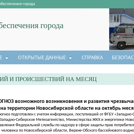
обеспечения города
еспечения города
Е
ОТКРЫТЫЕ ДАННЫЕ
СПРАВКА
БЕЗОПАС
ИЙ И ПРОИСШЕСТВИЙ НА МЕСЯЦ
ОГНОЗ возможного возникновения и развития чрезвыча
на территории Новосибирской области на октябрь меся
рогноз подготовлен с учетом информации, поступившей от ФГБУ «Западно
Западно-Сибирское Метеоагентство, Министерства ЖКХ и энергетики Ново
авления Федеральной службы по надзору в сфере защиты прав потребител
человека по Новосибирской области, Верхне-Обского бассейнового водн