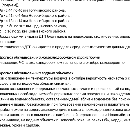
55 «Сибирь» – с 139,038 км по 139,785 км (Болотнинский район, протяженно
к (подъём)),
9р - с 44 по 46 км Тогучинского района,
17р - с 41 по 4 4км Новосибирского района,
19р - с 13 по 14 км Новосибирского района,
17р – с 80 по 105 км Ордынского района,
12 – с 16 по 25 км Колыванского района.
бладающими видами ДТП будут наезд на пешеходов, столкновение, опро
репятствие.
е количество ДТП ожидается в пределах среднестатистических данных дл
 Прогноз обстановки на железнодорожном транспорте
икновение ЧС на железнодорожном транспорте в октябре маловероятно.
 Прогноз обстановки на водных объектах
язи с понижением температуры воздуха в октябре вероятность несчастных 
сшествий на водоемах области снизится.
ожно возникновение отдельных несчастных случаев и происшествий на во
ловленных несоблюдением общепринятых правил поведения и нахождение
оянии на водных объектах, оставлением детей вблизи водоемов без присм
шением правил безопасности при пользовании маломерными плавательны
 рыбы и охоте на водоплавающую дичь в связи с прохождением сезона охо
оянии алкогольного опьянения с наибольшей вероятностью на Новосибир
хранилище, на водных объектах г. Новосибирска, на реках Обь, Бердь, Иня
ежье, Урюм и Сартлан.