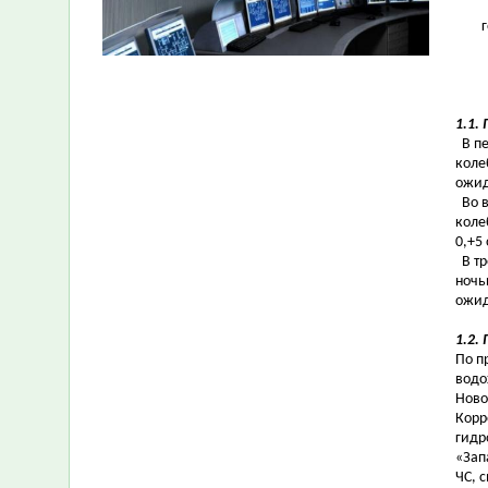
1.1.
В пе
коле
ожид
Во в
коле
0,+5
В тр
ночь
ожид
1.2.
По п
водо
Ново
Корр
гидр
«Зап
ЧС, 