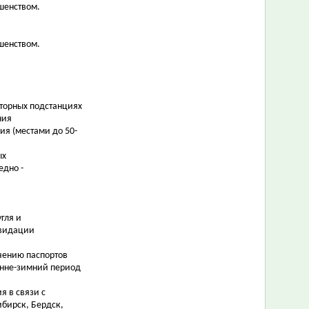
шенством.
шенством.
аторных подстанциях
ния
ия (местами до 50-
ых
едно -
гля и
квидации
чению паспортов
енне-зимний период
 в связи с
ибирск, Бердск,