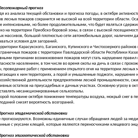
 Лесопожарный прогноз
дя из анализа текущей обстановки и прогноза погоды, в октябре активнос
ов лесных пожаров сохранится не высокой на всей территории области. Ос
е интенсивными, но более продолжительными, что будет являться сдерж
ко на территории Приобско-боровой зоны, в связи с высокой посещаемос
ых массивов, большой плотностью сети автомобильных дорог, наличием да
аваться условия для загораний.
ерритории Карасукского, Баганского, Купинского и Чистоозерного районо
сграничных пожаров с территории Павлодарской области Республики Казах
вными причинами возникновения пожаров могут стать нарушение правил
пасности населением, в том числе во время охоты на дичь в связи с прохо
ы, проведение работ с применением открытого огня на территории лесных 
егающих к ним территориях, а порой и умышленные поджоги, нарушение 
хозяйственной деятельности предприятиями лесной промышленности, сжи
ивных остатков на приусадебных и дачных участках. Основную угрозу в ок
ставлять несанкционированные сельхозпалы.
торой половине октября понижение температуры воздуха, мокрый снег в п
лоданий снизят вероятность возгораний.
 Прогноз эпидемической обстановки
е прогнозируются. Возможны единичные случаи обращения людей за мед
анные с укусами клещей, которые являются переносчиками клещевого энц
 Прогноз эпизоотической обстановки