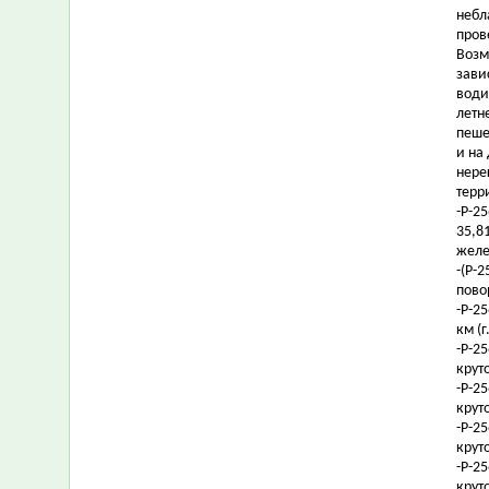
небл
пров
Возм
зави
води
летн
пеше
и на
нере
терр
-Р-25
35,8
желе
-(Р-2
пово
-Р-25
км (
-Р-2
крут
-Р-2
крут
-Р-2
крут
-Р-2
крут