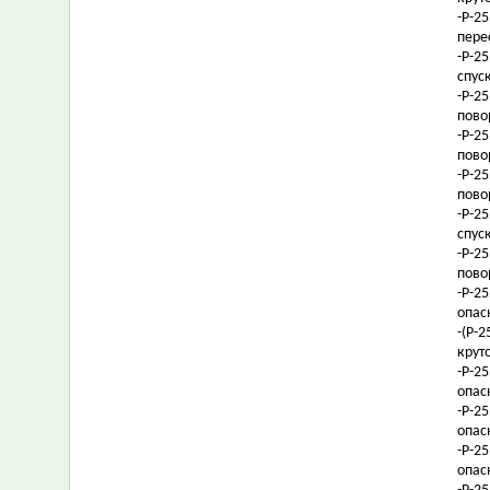
-Р-2
пере
-Р-2
спус
-Р-2
пово
-Р-2
пово
-Р-2
пово
-Р-2
спус
-Р-2
пово
-Р-2
опас
-(Р-
крут
-Р-2
опас
-Р-2
опас
-Р-2
опас