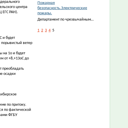
едерального
Пожарная
ельского центра
безопасность.Электрические
 ЕГС РАН).
пожары.
Департамент по чрезвычайным…
1
2
3
4
5
 и будет
, порывистый ветер
 на 1о и будет
ем от +8,+13оС до
т преобладать
ые осадки
сибирское
име по притоку.
ся по фактической
зами ФГБУ