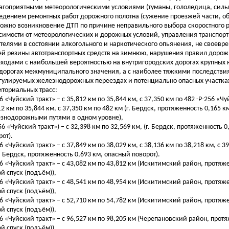
агоприятными метеорологическими условиями (туманы, гололедица, сильн
едением ремонтных работ дорожного полотна (сужение проезжей части, об
ожно возникновение ДТП по причине неправильного выбора скоростного 
симости от метеорологических и дорожных условий, управления транспор
телями в состоянии алкогольного и наркотического опьянения, не своевр
ей резины автотранспортных средств на зимнюю, нарушения правил доро
ходами с наибольшей вероятностью на внутригородских дорогах крупных 
 дорогах межмуниципального значения, а с наиболее тяжкими последствия
гулируемых железнодорожных переездах и потенциально опасных участка
иториальных трасс:
6 «Чуйский тракт» – с 35,812 км по 35,844 км, с 37,350 км по 482 -Р-256 «Чу
12 км по 35,844 км, с 37,350 км по 482 км (г. Бердск, протяженность 0,165 к
знодорожными путями в одном уровне),
56 «Чуйский тракт») – с 32,398 км по 32,569 км, (г. Бердск, протяженность 
рот).
6 «Чуйский тракт» – с 37,849 км по 38,029 км, с 38,136 км по 38,218 км, с 3
г. Бердск, протяженность 0,693 км, опасный поворот).
56 «Чуйский тракт» – с 43,082 км по 43,812 км (Искитимский район, протяже
ой спуск (подъём)),
56 «Чуйский тракт» – с 48,541 км по 48,954 км (Искитимский район, протяже
ой спуск (подъём)),
56 «Чуйский тракт» – с 52,710 км по 54,782 км (Искитимский район, протяже
ой спуск (подъём)),
56 «Чуйский тракт» – с 96,527 км по 98,205 км (Черепановский район, протя
ой спуск (подъём)),