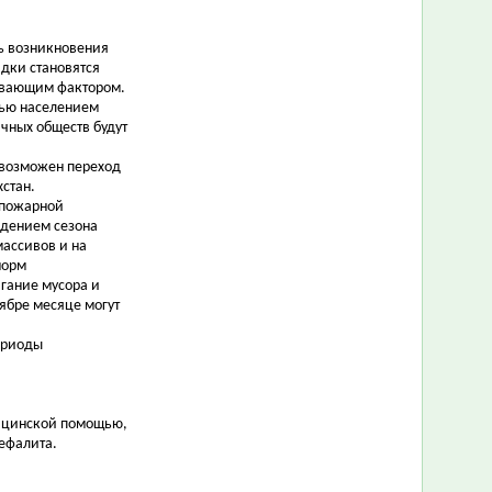
ть возникновения
адки становятся
ивающим фактором.
тью населением
чных обществ будут
в возможен переход
стан.
 пожарной
ждением сезона
массивов и на
норм
гание мусора и
тябре месяце могут
ериоды
ицинской помощью,
ефалита.