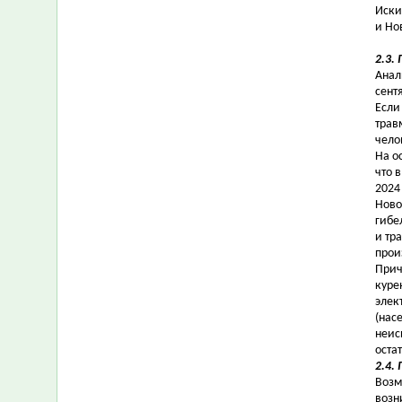
Иски
и Но
2.3.
Анал
сент
Если
трав
чело
На о
что 
2024
Ново
гибе
и тр
прои
Прич
куре
элек
(нас
неис
оста
2.4.
Возм
возн