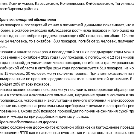
тим, Искитимском, Карасукском, Коченевском, Куйбышевском, Тогучинск
восибирском районах.
 Прогноз пожарной обстановки
из пожаров и последствий от них в пятилетней динамике показывает, что 
ябрем, в октябре ежегодно наблюдается рост числа пожаров и погибших н
 ежегодно в сентябре в среднем происходит 680 пожаров, погибают 12 чел
мы 24 человека, то в октябре - 800 пожаров, погибают 15 человек, получаю
век.
сновании анализа пожаров и последствий от них в предыдущие годы мож
в сравнении с октябрем 2023 года (587 пожаров, 6 погибших и 12 травмиров
 года произойдет увеличение числа пожаров, погибших и травмированных
сибирской области в октябре 2024 года прогнозируется 610 пожаров, на к
ль 15 человек, 20 человек могут получить травмы. При этом показатели п
авмированным не превысят средние показатели в пятилетней динамике. В
зойдет 20% от всех пожаров.
инами возникновения пожаров могут послужить неосторожное обращение с 
нии в состоянии алкогольного опьянения, нарушение правил монтажа и э
тропроводки, устройства и эксплуатации печного отопления и электрообо
еление пользуется нагревательными приборами – печами и электрообогрева
правными). Около 25% пожаров произойдет по причине сжигания сухой т
тков и мусора на приусадебных и дачных участках.
 Прогноз обстановки на дорогах
ожно осложнение дорожно-транспортной обстановки (затруднение проезда
икновение ДТП) как в населенных пунктах, так и на загородных трассах, св