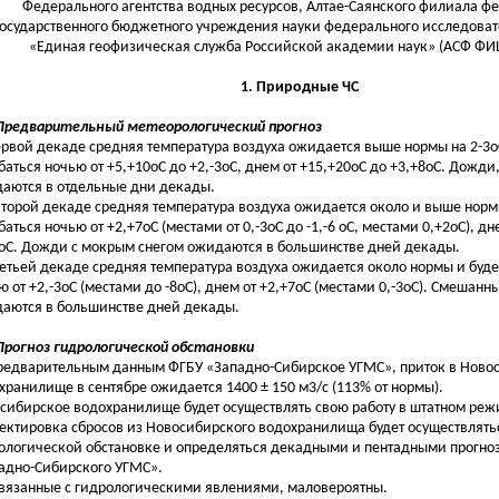
Федерального агентства водных ресурсов, Алтае-Саянского филиала ф
государственного бюджетного учреждения науки федерального исследоват
«Единая геофизическая служба Российской академии наук» (АСФ ФИЦ
1. Природные ЧС
 Предварительный метеорологический прогноз
рвой декаде средняя температура воздуха ожидается выше нормы на 2-3оС
баться ночью от +5,+10оС до +2,-3оС, днем от +15,+20оС до +3,+8оС. Дожди
аются в отдельные дни декады.
торой декаде средняя температура воздуха ожидается около и выше нормы
баться ночью от +2,+7оС (местами от 0,-3оС до -1,-6 оС, местами 0,+2оС), дн
 оС. Дожди с мокрым снегом ожидаются в большинстве дней декады.
етьей декаде средняя температура воздуха ожидается около нормы и буде
ю от +2,-3оС (местами до -8оС), днем от +2,+7оС (местами 0,-3оС). Смешанн
аются в большинстве дней декады.
 Прогноз гидрологической обстановки
редварительным данным ФГБУ «Западно-Сибирское УГМС», приток в Ново
хранилище в сентябре ожидается 1400 ± 150 м3/с (113% от нормы).
сибирское водохранилище будет осуществлять свою работу в штатном реж
ектировка сбросов из Новосибирского водохранилища будет осуществлять
ологической обстановке и определяться декадными и пентадными прогно
адно-Сибирского УГМС».
связанные с гидрологическими явлениями, маловероятны.