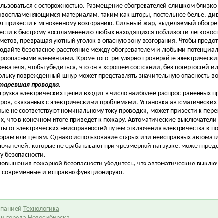
ользоваться с осторожностью. Размещение обогревателей слишком близко
овоспламеняющимся материалам, таким как шторы, постельное белье, ди
т привести к мгновенному возгоранию. Сильный жар, выделяемый обогре
ести к быстрому воспламенению любых находящихся поблизости легково
метов, превращая уютный уголок в опасную зону возгорания. Чтобы предотв
юдайте безопасное расстояние между обогревателем и любыми потенциа
роопасными элементами. Кроме того, регулярно проверяйте электрически
ревателя, чтобы убедиться, что он в хорошем состоянии, без потертостей 
ольку поврежденный шнур может представлять значительную опасность во
старевшая проводка.
грузка электрических цепей входит в число наиболее распространенных 
ров, связанных с электрическими проблемами. Установка автоматических
рые не соответствуют номинальному току проводки, может привести к пере
ах, что в конечном итоге приведет к пожару. Автоматические выключател
ты от электрических неисправностей путем отключения электричества к 
орам или цепям. Однако использование старых или неисправных автомат
ючателей, которые не срабатывают при чрезмерной нагрузке, может пред
зу безопасности.
повышения пожарной безопасности убедитесь, что автоматические выклю
 современные и исправно функционируют.
омпанией
Технологика
ии города Новосибирска