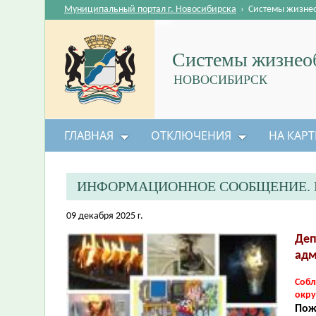
Муниципальный портал г. Новосибирска
›
Системы жизне
Системы жизнеоб
НОВОСИБИРСК
ГЛАВНАЯ
ОТКЛЮЧЕНИЯ
НА КАРТ
ИНФОРМАЦИОННОЕ СООБЩЕНИЕ. 
09 декабря 2025 г.
Деп
адм
Собл
окр
Пож