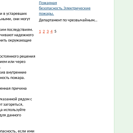
Пожарная
безопасность.Электрические
и в устаревших
пожары.
ьными, они могут
Департамент по чрезвычайным…
ким последствиям.
1
2
3
4
5
печивают надежного
енить окружающие
постоянного решения
ием или через
.
жив внутренние
сность пожара.
ненная причина
казанной рядом с
т загореться,
да используйте
для данного
пасность, если ими