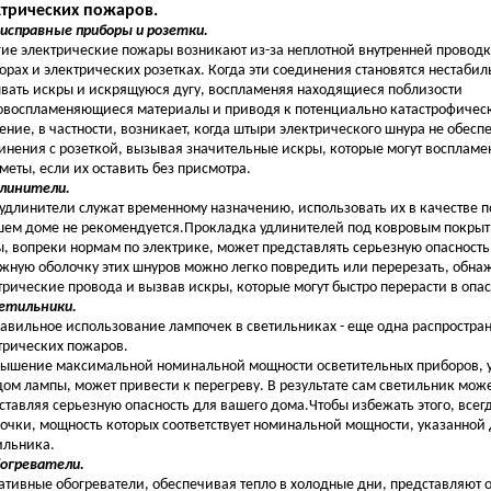
ктрических пожаров.
еисправные приборы и розетки.
ие электрические пожары возникают из-за неплотной внутренней проводк
орах и электрических розетках. Когда эти соединения становятся нестабил
вать искры и искрящуюся дугу, воспламеняя находящиеся поблизости
овоспламеняющиеся материалы и приводя к потенциально катастрофичес
ение, в частности, возникает, когда штыри электрического шнура не обес
инения с розеткой, вызывая значительные искры, которые могут восплам
меты, если их оставить без присмотра.
длинители.
 удлинители служат временному назначению, использовать их в качестве 
шем доме не рекомендуется.Прокладка удлинителей под ковровым покрыт
ы, вопреки нормам по электрике, может представлять серьезную опасность
жную оболочку этих шнуров можно легко повредить или перерезать, обна
трические провода и вызвав искры, которые могут быстро перерасти в опа
ветильники.
авильное использование лампочек в светильниках - еще одна распростра
трических пожаров.
ышение максимальной номинальной мощности осветительных приборов, у
дом лампы, может привести к перегреву. В результате сам светильник може
ставляя серьезную опасность для вашего дома.Чтобы избежать этого, всег
очки, мощность которых соответствует номинальной мощности, указанной 
ильника.
богреватели.
ативные обогреватели, обеспечивая тепло в холодные дни, представляют о