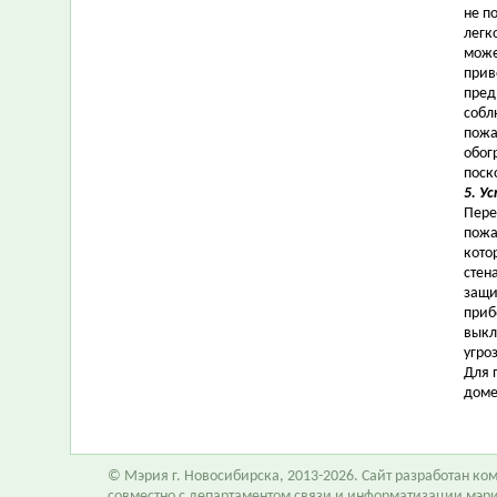
не п
легк
може
прив
пред
собл
пожа
обог
поск
5. У
Пере
пожа
кото
стен
защи
приб
выкл
угро
Для 
доме
© Мэрия г. Новосибирска, 2013-2026. Сайт разработан к
совместно с департаментом связи и информатизации мэр