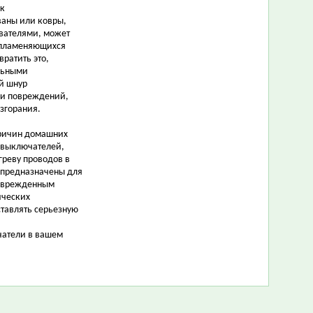
 к
ваны или ковры,
вателями, может
спламеняющихся
ратить это,
льными
й шнур
или повреждений,
згорания.
причин домашних
 выключателей,
греву проводов в
и предназначены для
поврежденным
ических
ставлять серьезную
чатели в вашем