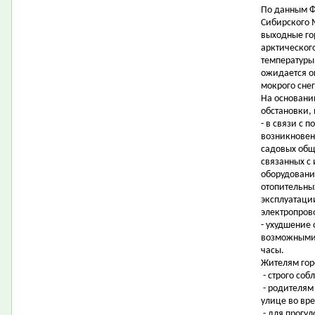
По данным Ф
Сибирского 
выходные го
арктическог
температуры 
ожидается о
мокрого снег
На основани
обстановки,
- в связи с
возникновен
садовых общ
связанных с
оборудовани
отопительны
эксплуатаци
электропров
- ухудшение 
возможными 
часы.
Жителям гор
- строго соб
- родителям
улице во вр
- для прогу