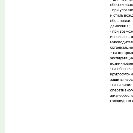
обеспечиваю
- при управ
и стиль вож
обстановки,
движения;
- при возмож
использоват
Руководител
организаций
- на контрол
эксплуатаци
возникновен
- на обеспеч
круглосуточ
защиты насе
- на наличие
оперативног
жизнеобеспе
гололедных 
___________