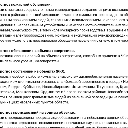
рогноз пожарной обстановки.
язи с низкими среднесуточными температурами сохраняется риск возникн
енно в районах сельской местности, в частном жилом секторе и садовых об
оянным проживанием людей, связанных с использованием неисправного г
удования, неправильным устройством и неисправностью отопительных печ
ревательных устройств, в том числе кустарного производства.Нарушением 
луатации электрооборудования, монтажа и эксплуатации электропроводк
орания может стать неосторожное обращение населения с огнем, в том чис
рогноз обстановки на объектах энергетики.
 возникновения аварий на объектах энергетики, способных привести к ЧС
ципального уровня, маловероятен.
Прогноз обстановки на объектах ЖКХ.
ожны перебои в работе коммунальных систем жизнеобеспечения населения
ождением отопительного сезона, с наибольшей вероятностью в городах Н
тим, Бердск, Куйбышев, Новосибирском, Искитимском, Тогучинском, Кра
невском, Мошковском, Ордынском и Черепановском районах Новосибирс
сти.Повышен риск травматизма людей из-за сильной гололедицы на пеше
уникациях населенных пунктов области.
Прогноз происшествий на водных объектах.
язи с продолжением процесса ледообразования на небольших водных объе
ичивается вероятность возникновения несчастных случаев, связанных с в