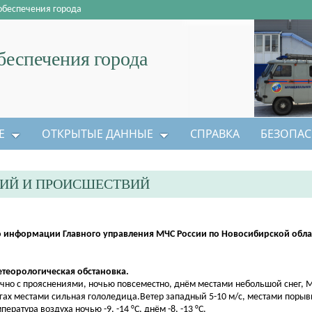
обеспечения города
еспечения города
Е
ОТКРЫТЫЕ ДАННЫЕ
СПРАВКА
БЕЗОПАС
ЦИЙ И ПРОИСШЕСТВИЙ
 информации Главного управления МЧС России по Новосибирской облас
етеорологическая обстановка.
чно с прояснениями, ночью повсеместно, днём местами небольшой снег, 
гах местами сильная гололедица.Ветер западный 5-10 м/с, местами порыв
пература воздуха ночью -9, -14 °С, днём -8, -13 °С.