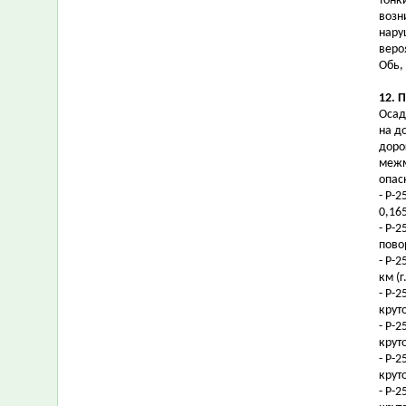
тонк
возн
нару
веро
Обь,
12. 
Осад
на д
доро
межм
опас
- Р-2
0,16
- Р-
пово
- Р-2
км (
- Р-
крут
- Р-
крут
- Р-
крут
- Р-