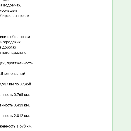
я риск
а водоемах,
аибольшей
бирска, на реках
нению обстановки
ригородских
а дорогах
и потенциально
рдск, протяженность
,18 км, опасный
9,937 км по 39,458
енность 0,765 км,
енность 0,413 км,
енность 2,012 км,
яженность 1,678 км,