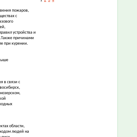
1
2
3
4
овения пожаров,
ществах с
азового
ей,
правил устройства и
и.Также причинами
ле при курении.
 выше
 в связи с
овосибирск,
снозерском,
кой
ходных
ктах области,
ыходом людей на