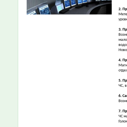
2. П
Мете
уров
3. П
Возн
мало
водо
Ново
4. П
Магн
отде
5. П
ЧС, 
6. С
Возн
7. П
ЧС м
Голо