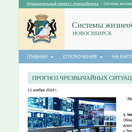
Муниципальный портал г. Новосибирска
›
Системы жизне
Системы жизнеоб
НОВОСИБИРСК
ГЛАВНАЯ
ОТКЛЮЧЕНИЯ
НА КАРТ
ПРОГНОЗ ЧРЕЗВЫЧАЙНЫХ СИТУА
11 ноября 2024 г.
По
1. М
Обла
доро
с.Тем