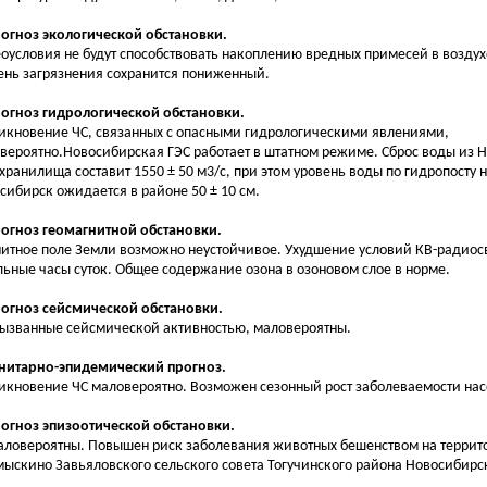
рогноз экологической обстановки.
оусловия не будут способствовать накоплению вредных примесей в возду
ень загрязнения сохранится пониженный.
рогноз гидрологической обстановки.
икновение ЧС, связанных с опасными гидрологическими явлениями,
вероятно.Новосибирская ГЭС работает в штатном режиме. Сброс воды из 
хранилища составит 1550 ± 50 м3/с, при этом уровень воды по гидропосту на
сибирск ожидается в районе 50 ± 10 см.
рогноз геомагнитной обстановки.
итное поле Земли возможно неустойчивое. Ухудшение условий КВ-радиос
льные часы суток. Общее содержание озона в озоновом слое в норме.
рогноз сейсмической обстановки.
вызванные сейсмической активностью, маловероятны.
анитарно-эпидемический прогноз.
икновение ЧС маловероятно. Возможен сезонный рост заболеваемости на
рогноз эпизоотической обстановки.
аловероятны. Повышен риск заболевания животных бешенством на террит
мыскино Завьяловского сельского совета Тогучинского района Новосибирс