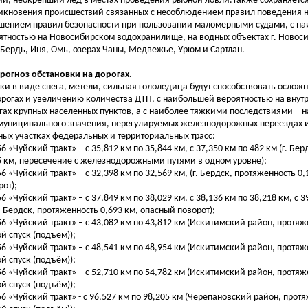
ий, неокрепший лёд в местах проведения рыбной ловли.Также сохраняетс
икновения происшествий связанных с несоблюдением правил поведения н
шением правил безопасности при пользовании маломерными судами, с н
ятностью на Новосибирском водохранилище, на водных объектах г. Новоси
 Бердь, Иня, Омь, озерах Чаны, Медвежье, Урюм и Сартлан.
Прогноз обстановки на дорогах.
ки в виде снега, метели, сильная гололедица будут способствовать ослож
орогах и увеличению количества ДТП, с наибольшей вероятностью на внут
гах крупных населенных пунктов, а с наиболее тяжкими последствиями – н
униципального значения, нерегулируемых железнодорожных переездах 
ных участках федеральных и территориальных трасс:
56 «Чуйский тракт» – с 35,812 км по 35,844 км, с 37,350 км по 482 км (г. Бе
5 км, пересечение с железнодорожными путями в одном уровне);
256 «Чуйский тракт» – с 32,398 км по 32,569 км, (г. Бердск, протяженность 0
рот);
56 «Чуйский тракт» – с 37,849 км по 38,029 км, с 38,136 км по 38,218 км, с 3
г. Бердск, протяженность 0,693 км, опасный поворот);
256 «Чуйский тракт» – с 43,082 км по 43,812 км (Искитимский район, протяж
ой спуск (подъём));
256 «Чуйский тракт» – с 48,541 км по 48,954 км (Искитимский район, протяж
ой спуск (подъём));
256 «Чуйский тракт» – с 52,710 км по 54,782 км (Искитимский район, протяж
ой спуск (подъём));
256 «Чуйский тракт» - с 96,527 км по 98,205 км (Черепановский район, прот