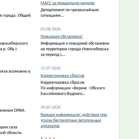
МАСС за прошедшую неделю
Департамент по чрезвычайным
хе города. Общий
ситуациям…
03.08.2026
Пожарная обстановка!
Новосибирского
Информация о пожарной обстановке
 р. Обь г.
на территории города Новосибирска
за период с…
31.07.2026
вязи возможно в
Корректировка сбросов
Корректировка сбросов
По информации «Верхне - Обского
Бассейнового Водного…
29.07.2026
селения ОРВИ.
Важная информация: действия при
угрозе беспилотных летательных
аппаратов
ории села
кой области.