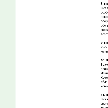
8. П
В св
особ
пост
обор
обог
эксп
возг
9. П
Риск
муни
10. 
Возм
прох
Иски
Коче
обла
комм
11. 
В св
увел