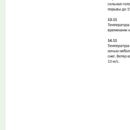
сильная гол
порывы до 15
13.11
Температура в
временами н
14.11
Температура в
ночью небол
снег. Ветер 
13 м/с.