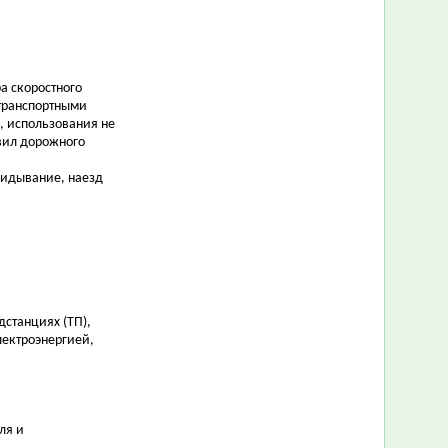
а скоростного
 транспортными
, использования не
вил дорожного
кидывание, наезд
станциях (ТП),
лектроэнергией,
ля и