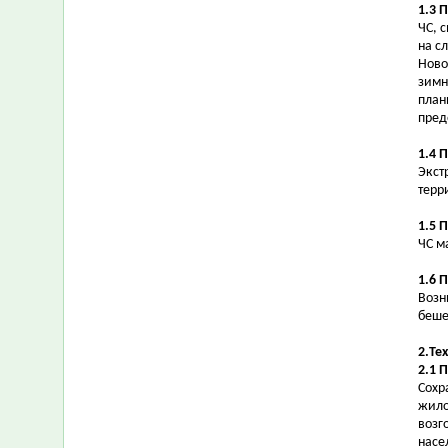
1.3 
ЧС, 
на с
Ново
зимн
план
пред
1.4 
Экст
терр
1.5 
ЧС м
1.6 
Возн
беше
2.Те
2.1 
Сохр
жило
возг
насе