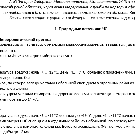
АНО Западно-Сибирское Метеоагентство, Министерства ЖКХ и э
овосибирской области, Управления Федеральной службы по надзору в сф
потребителей и благополучия человека по Новосибирской области, Ве
бассейнового водного управления Федерального агентства водных р
1. Природные источники ЧС
Метеорологический прогноз
икновение ЧС, вызванных опасными метеорологическими явлениями, на т
вероятно.
анным ФГБУ «Западно-Сибирское УГМС»:
2
ратура воздуха: ночь -7... -12 °С, день -4... -9 °С, облачно с прояснениями,
мущественно без
ков, по северо-западу местами небольшой снег, днем в отдельных районах
ледные явления,
ю и утром местами изморозь, на дорогах местами гололедица. Ветер юго-з
ами порывы до 14 м/с.
2
ратура воздуха: ночь -9... -14 °С местами до -19 °С, день -6... -11 °С ночь
ами умеренный снег, днем в отдельных районах небольшой, по востоку ме
, в отдельных районах гололедные. Ветер юго-западный, 3-8 м/с. местами 
с, днём до 13 м/с.