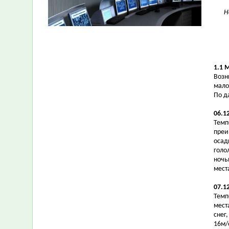
Н
1.1 
Возн
мало
По д
06.1
Темпе
преи
осад
голо
ночь
мест
07.1
Темпе
мест
снег
16м/