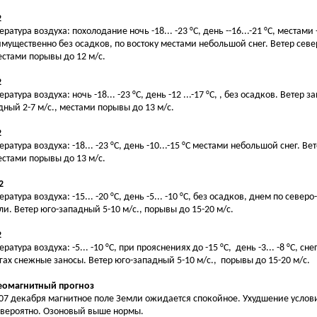
2
ратура воздуха: похолодание ночь -18... -23 °С, день --16...-21 °С, местами -
мущественно без осадков, по востоку местами небольшой снег. Ветер севе
местами порывы до 12 м/с.
2
ратура воздуха: ночь -18... -23 °С, день -12 ...-17 °С, , без осадков. Ветер 
дный 2-7 м/с., местами порывы до 13 м/с.
2
ратура воздуха: -18... -23 °С, день -10...-15 °С местами небольшой снег. Ве
местами порывы до 13 м/с.
2
ратура воздуха: -15... -20 °С, день -5... -10 °С, без осадков, днем по северо
ли. Ветер юго-западный 5-10 м/с., порывы до 15-20 м/с.
2
ратура воздуха: -5... -10 °С, при прояснениях до -15 °С, день -3... -8 °С, сне
гах снежные заносы. Ветер юго-западный 5-10 м/с., порывы до 15-20 м/с.
Геомагнитный прогноз
 07 декабря магнитное поле Земли ожидается спокойное. Ухудшение усло
вероятно. Озоновый выше нормы.