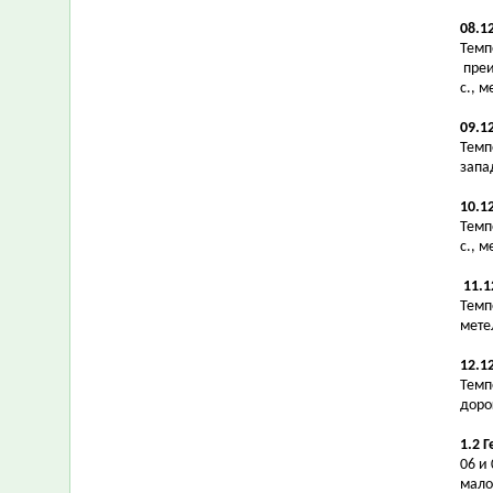
08.1
Темпе
преи
с., 
09.1
Темпе
запа
10.1
Темпе
с., 
11.1
Темпе
мете
12.1
Темпе
доро
1.2 
06 и
мало