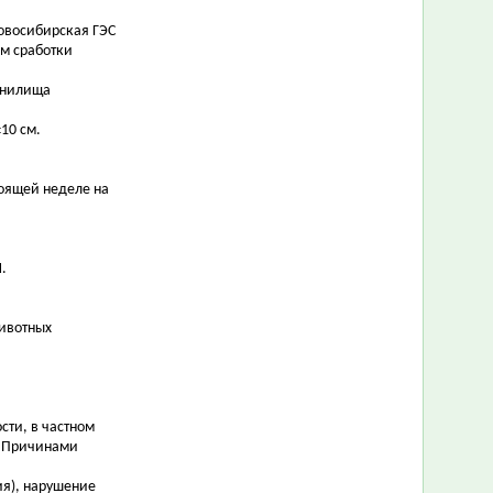
Новосибирская ГЭС
ом сработки
ранилища
10 см.
оящей неделе на
.
ивотных
сти, в частном
. Причинами
ия), нарушение