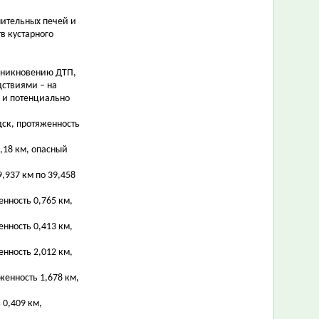
пительных печей и
в кустарного
озникновению ДТП,
дствиями – на
 и потенциально
рдск, протяженность
0,18 км, опасный
9,937 км по 39,458
енность 0,765 км,
енность 0,413 км,
енность 2,012 км,
женность 1,678 км,
 0,409 км,