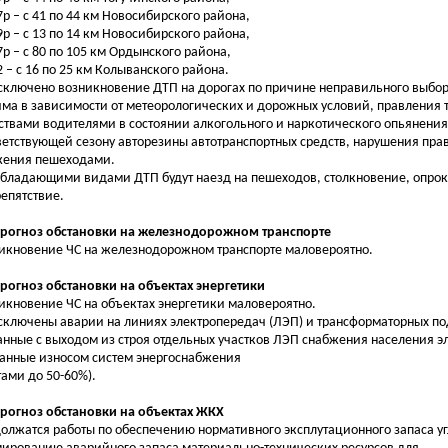
17р – с 41 по 44 км Новосибирского района,
19р – с 13 по 14 км Новосибирского района,
17р – с 80 по 105 км Ордынского района,
12 – с 16 по 25 км Колыванского района.
сключено возникновение ДТП на дорогах по причине неправильного выбор
ма в зависимости от метеорологических и дорожных условий, правления
ствами водителями в состоянии алкогольного и наркотического опьянения
ветствующей сезону авторезины автотранспортных средств, нарушения пра
ения пешеходами.
бладающими видами ДТП будут наезд на пешеходов, столкновение, опро
репятствие.
Прогноз обстановки на железнодорожном транспорте
икновение ЧС на железнодорожном транспорте маловероятно.
Прогноз обстановки на объектах энергетики
икновение ЧС на объектах энергетики маловероятно.
сключены аварии на линиях электропередач (ЛЭП) и трансформаторных под
анные с выходом из строя отдельных участков ЛЭП снабжения населения э
анные износом систем энергоснабжения
тами до 50-60%).
Прогноз обстановки на объектах ЖКХ
олжатся работы по обеспечению нормативного эксплутационного запаса уг