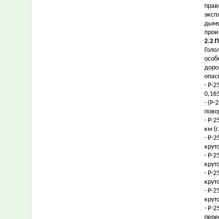
прав
эксп
дымо
прои
2.2 
Голо
особ
доро
опас
- Р-2
0,16
- (Р-
пово
- Р-2
км (
- Р-
крут
- Р-
крут
- Р-
крут
- Р-
крут
- Р-
пере