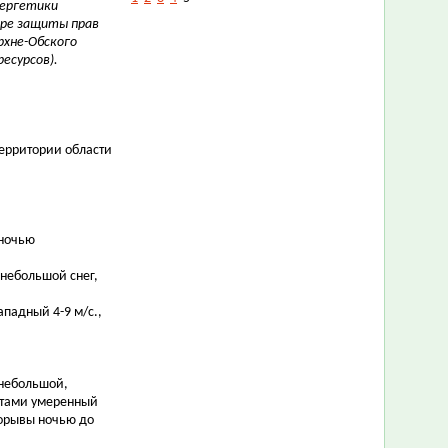
нергетики
ере защиты прав
рхне-Обского
есурсов).
ерритории области
 ночью
 небольшой снег,
ападный 4-9 м/с.,
ю небольшой,
стами умеренный
порывы ночью до