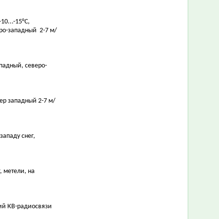
10...-15°С,
ро-западный 2-7 м/
западный, северо-
тер западный 2-7 м/
-западу снег,
г, метели, на
вий КВ-радиосвязи