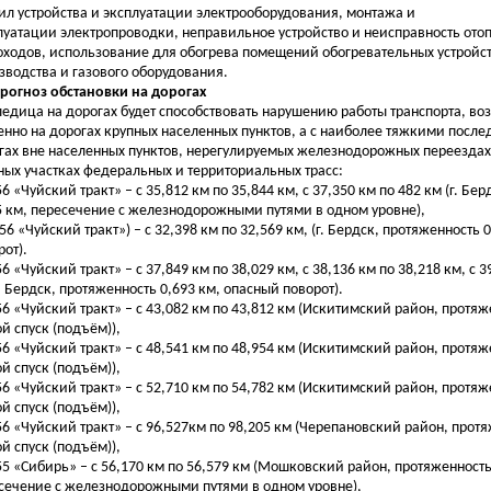
ил устройства и эксплуатации электрооборудования, монтажа и
луатации электропроводки, неправильное устройство и неисправность ото
ходов, использование для обогрева помещений обогревательных устройст
зводства и газового оборудования.
Прогноз обстановки на дорогах
ледица на дорогах будет способствовать нарушению работы транспорта, в
енно на дорогах крупных населенных пунктов, а с наиболее тяжкими после
гах вне населенных пунктов, нерегулируемых железнодорожных переездах
ных участках федеральных и территориальных трасс:
56 «Чуйский тракт» – с 35,812 км по 35,844 км, с 37,350 км по 482 км (г. Бе
5 км, пересечение с железнодорожными путями в одном уровне),
256 «Чуйский тракт») – с 32,398 км по 32,569 км, (г. Бердск, протяженность 
рот).
56 «Чуйский тракт» – с 37,849 км по 38,029 км, с 38,136 км по 38,218 км, с 3
г. Бердск, протяженность 0,693 км, опасный поворот).
256 «Чуйский тракт» – с 43,082 км по 43,812 км (Искитимский район, протяж
ой спуск (подъём)),
256 «Чуйский тракт» – с 48,541 км по 48,954 км (Искитимский район, протяж
ой спуск (подъём)),
256 «Чуйский тракт» – с 52,710 км по 54,782 км (Искитимский район, протяж
ой спуск (подъём)),
256 «Чуйский тракт» – с 96,527км по 98,205 км (Черепановский район, протя
ой спуск (подъём)),
255 «Сибирь» – с 56,170 км по 56,579 км (Мошковский район, протяженность
сечение с железнодорожными путями в одном уровне),