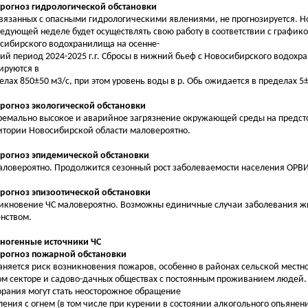
Прогноз гидрологической обстановки
связанных с опасными гидрологическими явлениями, не прогнозируется. 
ледующей неделе будет осуществлять свою работу в соответствии с график
сибирского водохранилища на осенне-
ий период 2024-2025 г.г. Сбросы в нижний бьеф с Новосибирского водох
ируются в
елах 850±50 м3/с, при этом уровень воды в р. Обь ожидается в пределах 5±
Прогноз экологической обстановки
ремально высокое и аварийное загрязнение окружающей среды на предст
итории Новосибирской области маловероятно.
Прогноз эпидемической обстановки
аловероятно. Продолжится сезонный рост заболеваемости населения ОРВИ
Прогноз эпизоотической обстановки
икновение ЧС маловероятно. Возможны единичные случаи заболевания ж
нством.
хногенные источники ЧС
Прогноз пожарной обстановки
аняется риск возникновения пожаров, особенно в районах сельской местно
м секторе и садово-дачных обществах с постоянным проживанием людей
орания могут стать неосторожное обращение
ления с огнем (в том числе при курении в состоянии алкогольного опьянен