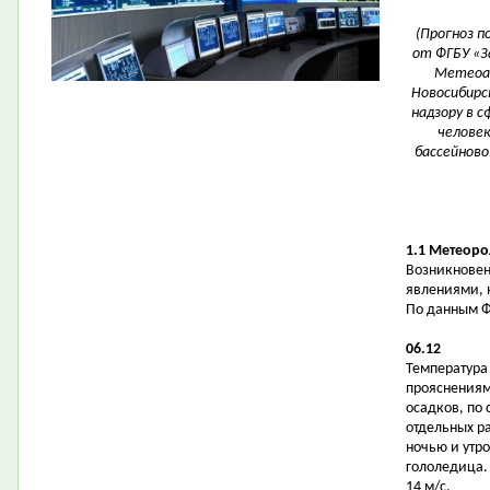
(Прогноз 
от ФГБУ «З
Метеоа
Новосибирс
надзору в 
человек
бассейново
1.1 Метеоро
Возникновен
явлениями, 
По данным Ф
06.12
Температура в
прояснениям
осадков, по 
отдельных р
ночью и утр
гололедица.
14 м/с.