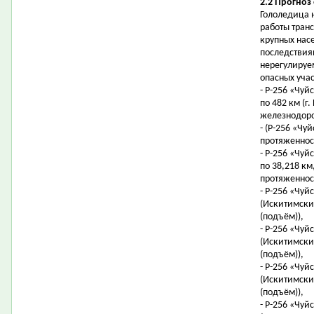
2.2 Прогноз
Гололедица 
работы тран
крупных нас
последствиям
нерегулируе
опасных уча
- Р-256 «Чуйс
по 482 км (г
железнодоро
- (Р-256 «Чуй
протяженност
- Р-256 «Чуйс
по 38,218 км,
протяженност
- Р-256 «Чуй
(Искитимский
(подъём)),
- Р-256 «Чуй
(Искитимский
(подъём)),
- Р-256 «Чуй
(Искитимский
(подъём)),
- Р-256 «Чуй