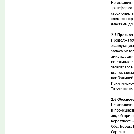
Не исключен
трансформат
строя отдел
электроэнер
(местами до 
2.5 Прогноз
Продолжатся
эксплутацио
запаса мате
ликвидации 
котельных, с
теплотрасс 
водой, связ
наибольшей 
Искитимском
Тогучинском
2.6 Обеспеч
Не исключен
и происшест
людей при в
вероятность
Обь, Бердь, 
Сартлан.