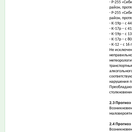
- Р-255 «Сиб
район, протя
- Р-255 «Сиб
район, протя
- К-19р – с 4
- К-17р – с 
- К-19р – с 
- К-17р – с 
- К-12 – с 1
Не исключен
неправильно
метеорологи
транспортны
алкогольног
соответству
нарушения п
Преобладающ
столкновени
2.3 Прогноз
Возникновен
маловероятн
2.4 Прогноз
Возникновен