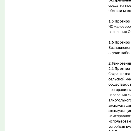
Экстремальн
среды на пр
области мал
1.5 Прогноз
ЧС маловеро
населения О
1.6 Прогноз
Возникновен
случаи забо
2.Техногенн
2.1 Прогноз
Сохраняется
сельской ме
обществах с
возгорания 
населения с 
алкогольног
эксплуатаци
эксплуатаци
неисправнос
использован
устройств ку