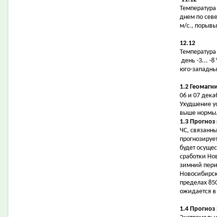
Температура в
днем по севе
м/с., порывы
12.12
Температура в
день -3... -
юго-западный
1.2 Геомагн
06 и 07 дек
Ухудшение у
выше нормы
1.3 Прогноз
ЧС, связанн
прогнозируе
будет осущес
сработки Но
зимний перио
Новосибирск
пределах 850
ожидается в
1.4 Прогноз