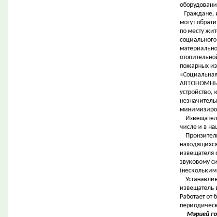
оборудовани
Граждане, 
могут обрат
по месту жи
социального
материально
отопительно
пожарных из
«Социальная
АВТОНОМНЫ
устройство,
незначитель
минимизиров
Извещатель 
числе и в на
Пронзительн
находящихся
извещателя 
звуковому с
(нескольким
Устанавлив
извещатель 
Работает от 
периодически
Мэрией г