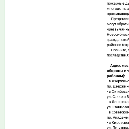
пожарные ды
многодетных 
проживающих
Представите
могут обрат
чрезвычайны
Новосибирск
гражданской
районов (окр
Помните, чт
последствия
Адрес мес
обороны и 
районам):
- в Дзержин
пр. Дзержинс
- в Октябрьс
ул. Сакко и В
- в Ленинско
ул. Станислав
- в Советско
пр. Академик
- в Кировско
ул. Петухова,