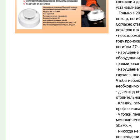
состоянии д
устанавлива
Только в 20
пожар, погиб
Согласно ст
пожаров в ж
- неосторожн
году произош
погибли 27 
- нарушение 
оборудовани
травмирован
- нарушение 
случаев, пог
Чтобы избеж
необходимо 
- дымоход пе
отопительног
- кладку, ре
профессиона
- у топки пе
металлическ
50x70см;
- никогда не
повреждения