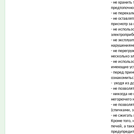
- не хранить
предтопочном
- не перекал
- не оставля
присмотр за 
- не исполь
электроприб
- не эксплу
нарушениями
- не перегру
несколько э
- не использ
имеющие уст
- перед при
ознакомитьс
- уходя из 
- не позволя
- никогда не
негорючего 
- не позволя
(спичками, з
- не сжигать
Кроме того, 
печей, а та
предупредит