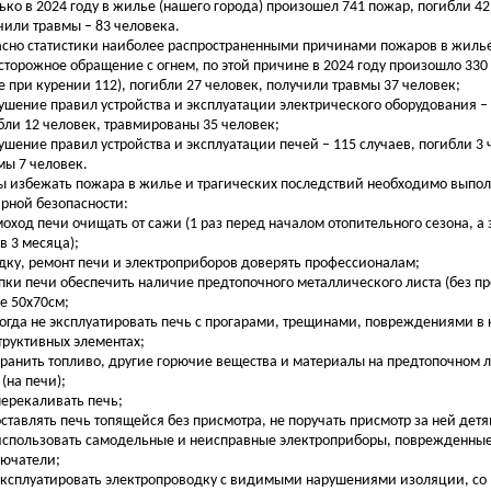
ко в 2024 году в жилье (нашего города) произошел 741 пожар, погибли 42
чили травмы – 83 человека.
асно статистики наиболее распространенными причинами пожаров в жилье
осторожное обращение с огнем, по этой причине в 2024 году произошло 330
е при курении 112), погибли 27 человек, получили травмы 37 человек;
рушение правил устройства и эксплуатации электрического оборудования –
бли 12 человек, травмированы 35 человек;
рушение правил устройства и эксплуатации печей – 115 случаев, погибли 3
мы 7 человек.
ы избежать пожара в жилье и трагических последствий необходимо выпол
рной безопасности:
моход печи очищать от сажи (1 раз перед началом отопительного сезона, а 
в 3 месяца);
адку, ремонт печи и электроприборов доверять профессионалам;
топки печи обеспечить наличие предтопочного металлического листа (без п
е 50x70см;
когда не эксплуатировать печь с прогарами, трещинами, повреждениями в
труктивных элементах;
 хранить топливо, другие горючие вещества и материалы на предтопочном л
(на печи);
 перекаливать печь;
 оставлять печь топящейся без присмотра, не поручать присмотр за ней детя
 использовать самодельные и неисправные электроприборы, поврежденные
ючатели;
 эксплуатировать электропроводку с видимыми нарушениями изоляции, со