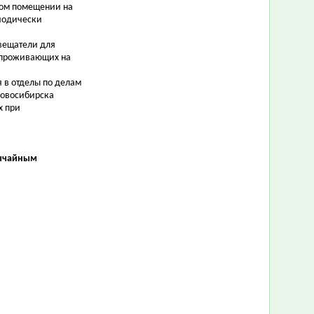
ом помещении на
риодически
вещатели для
, проживающих на
 в отделы по делам
Новосибирска
х при
вычайным