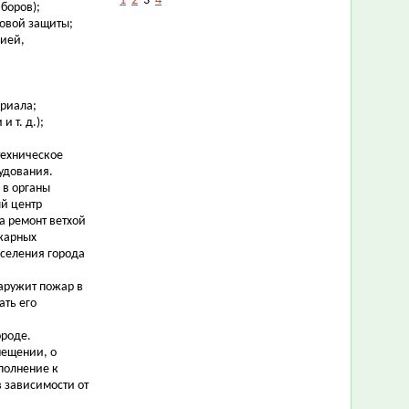
1
2
3
4
иборов);
ловой защиты;
цией,
ериала;
 т. д.);
техническое
удования.
 в органы
й центр
а ремонт ветхой
жарных
селения города
ружит пожар в
ать его
ороде.
мещении, о
полнение к
в зависимости от