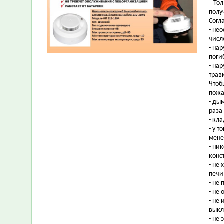
Толь
полу
Согл
- не
числ
- на
поги
- на
трав
Чтоб
пожа
- ды
раза 
- кл
- у 
мене
- ни
конс
- не
печи 
- не
- не
- не
выкл
- не