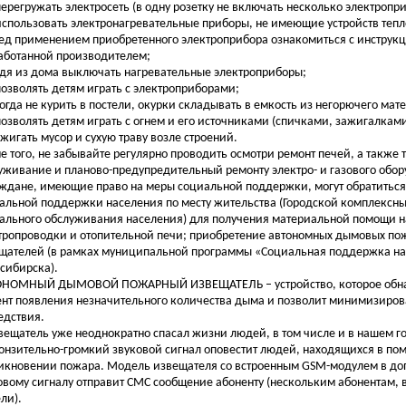
 перегружать электросеть (в одну розетку не включать несколько электропр
 использовать электронагревательные приборы, не имеющие устройств теп
ред применением приобретенного электроприбора ознакомиться с инструк
аботанной производителем;
одя из дома выключать нагревательные электроприборы;
 позволять детям играть с электроприборами;
когда не курить в постели, окурки складывать в емкость из негорючего мат
 позволять детям играть с огнем и его источниками (спичками, зажигалками и
 сжигать мусор и сухую траву возле строений.
е того, не забывайте регулярно проводить осмотри ремонт печей, а также 
уживание и планово-предупредительный ремонту электро- и газового обор
дане, имеющие право на меры социальной поддержки, могут обратиться
альной поддержки населения по месту жительства (Городской комплексны
ального обслуживания населения) для получения материальной помощи н
тропроводки и отопительной печи; приобретение автономных дымовых по
щателей (в рамках муниципальной программы «Социальная поддержка на
сибирска).
НОМНЫЙ ДЫМОВОЙ ПОЖАРНЫЙ ИЗВЕЩАТЕЛЬ – устройство, которое обна
нт появления незначительного количества дыма и позволит минимизиров
едствия.
щатель уже неоднократно спасал жизни людей, в том числе и в нашем г
зительно-громкий звуковой сигнал оповестит людей, находящихся в по
икновении пожара. Модель извещателя со встроенным GSM-модулем в до
овому сигналу отправит СМС сообщение абоненту (нескольким абонентам, 
ли).