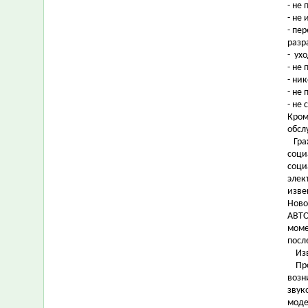
- не
- не
- пе
разр
- ух
- не
- ни
- не
- не
Кром
обсл
Граж
соци
соци
элек
изве
Ново
АВТО
моме
посл
Изве
Прон
возн
звук
моде