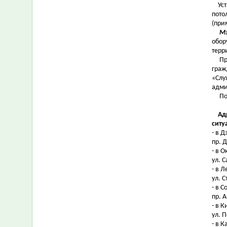
Уста
пото
(при
Мэ
обор
терр
Пред
граж
«Слу
адми
Помн
Ад
ситу
- в 
пр. Д
- в 
ул. С
- в 
ул. С
- в 
пр. 
- в 
ул. П
- в 