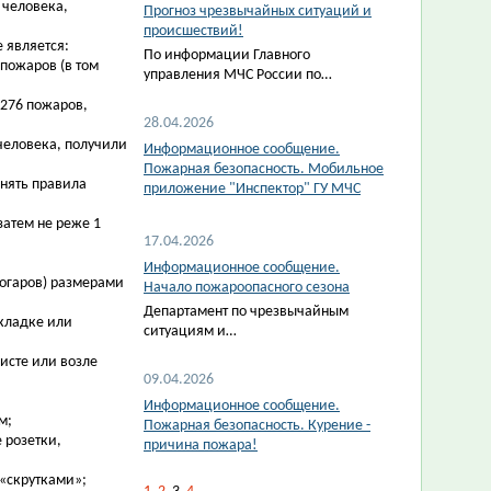
 человека,
Прогноз чрезвычайных ситуаций и
происшествий!
 является:
По информации Главного
 пожаров (в том
управления МЧС России по…
 276 пожаров,
28.04.2026
 человека, получили
Информационное сообщение.
Пожарная безопасность. Мобильное
нять правила
приложение "Инспектор" ГУ МЧС
затем не реже 1
17.04.2026
Информационное сообщение.
рогаров) размерами
Начало пожароопасного сезона
Департамент по чрезвычайным
 кладке или
ситуациям и…
исте или возле
09.04.2026
Информационное сообщение.
м;
Пожарная безопасность. Курение -
 розетки,
причина пожара!
 «скрутками»;