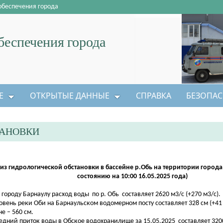
обеспечения города
еспечения города
Е
ОТКРЫТЫЕ ДАННЫЕ
СПРАВКА
БЕЗОПАС
ТАНОВКИ
из гидрологической обстановки в бассейне р.Обь на территории города
состоянию на 10:00 16.05.2025 года)
о городу Барнаулу расход воды по р. Обь составляет 2620 м3/с (+270 м3/с).
ровень реки Оби на Барнаульском водомерном посту составляет 328 см (+41
не – 560 см.
редний приток воды в Обское водохранилище за 15.05.2025 составляет 3200 