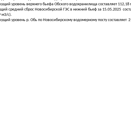
екущий уровень верхнего бьефа Обского водохранилища составляет 112,18 м
бщий средний сброс Новосибирской ГЭС в нижний бьеф за 15.05.2025 сост
 м3/с).
екущий уровень р. Обь по Новосибирскому водомерному посту составляет 21