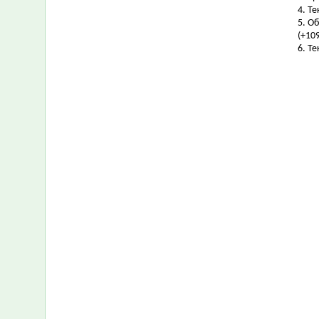
4. Т
5. О
(+109
6. Т