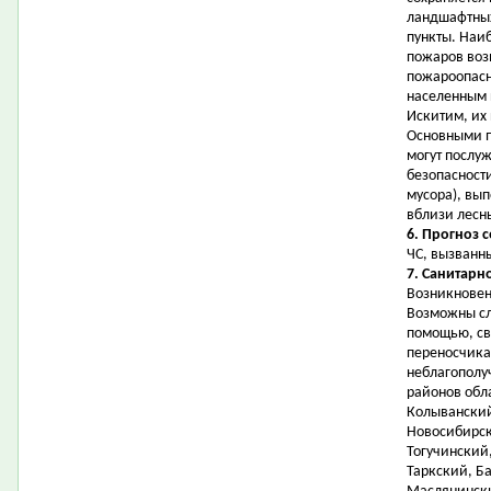
ландшафтных
пункты. Наи
пожаров воз
пожароопасн
населенным 
Искитим, их
Основными 
могут послу
безопасност
мусора), вы
вблизи лесн
6. Прогноз 
ЧС, вызванн
7. Санитарн
Возникновен
Возможны сл
помощью, св
переносчика
неблагополу
районов обл
Колыванский
Новосибирск
Тогучинский,
Таркский, Б