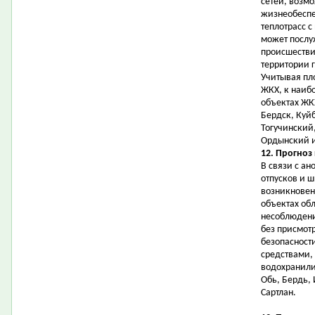
сетей, возм
жизнеобеспе
теплотрасс с
может послу
происшестви
территории 
Учитывая пл
ЖКХ, к наиб
объектах ЖК
Бердск, Куй
Тогучинский
Ордынский и
12. Прогноз
В связи с а
отпусков и 
возникновен
объектах об
несоблюдени
без присмот
безопасност
средствами,
водохранили
Обь, Бердь,
Сартлан.