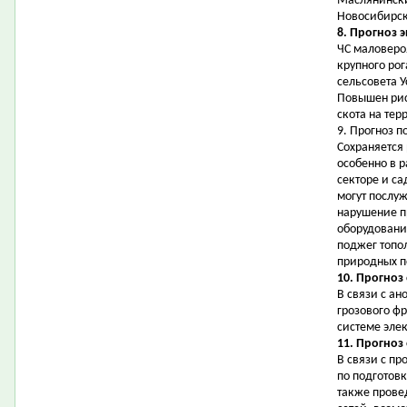
Маслянински
Новосибирск
8. Прогноз 
ЧС маловеро
крупного рог
сельсовета У
Повышен рис
скота на тер
9. Прогноз 
Сохраняется
особенно в 
секторе и с
могут послу
нарушение п
оборудовани
поджег топо
природных п
10. Прогноз
В связи с а
грозового ф
системе эле
11. Прогноз
В связи с п
по подготовк
также прове