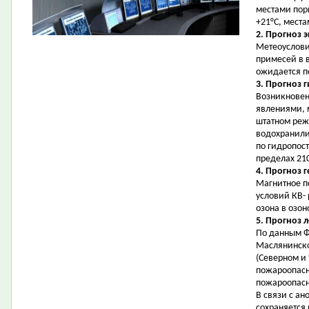
местами поры
+21°С, места
2. Прогноз 
Метеоуслови
примесей в 
ожидается 
3. Прогноз 
Возникновен
явлениями, 
штатном реж
водохранилищ
по гидропост
пределах 210
4. Прогноз 
Магнитное п
условий КВ-
озона в озон
5. Прогноз 
По данным Ф
Маслянинско
(Северном и
пожароопасно
пожароопасно
В связи с а
сохраняется