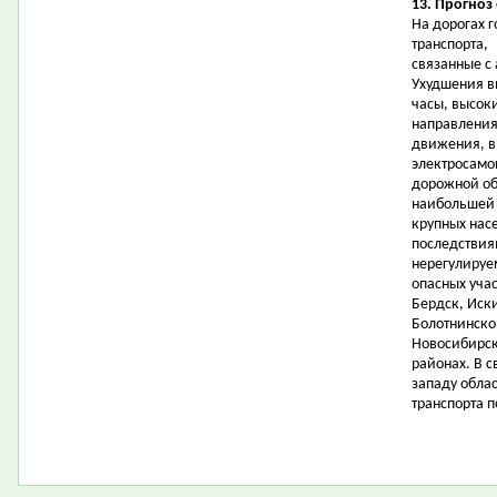
13. Прогноз
На дорогах 
транспорта,
связанные с
Ухудшения в
часы, высок
направления
движения, в
электросамо
дорожной об
наибольшей 
крупных нас
последствия
нерегулируе
опасных учас
Бердск, Иск
Болотнинско
Новосибирск
районах. В 
западу обла
транспорта п