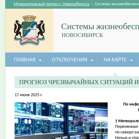
Муниципальный портал г. Новосибирска
›
Системы жизнеобеспеч
Системы жизнеобесп
НОВОСИБИРСК
ГЛАВНАЯ
ОТКЛЮЧЕНИЯ
НА КАРТЕ
БЕЗОПАСНОСТЬ ЖИЗНЕДЕЯТЕЛЬНОСТИ
ПРОГНОЗ ЧРЕЗВЫЧАЙНЫХ СИТУАЦИЙ 
17 июня 2025 г.
По инфо
1 Метеороло
Переменная 
по северо-з
Ночью и утр