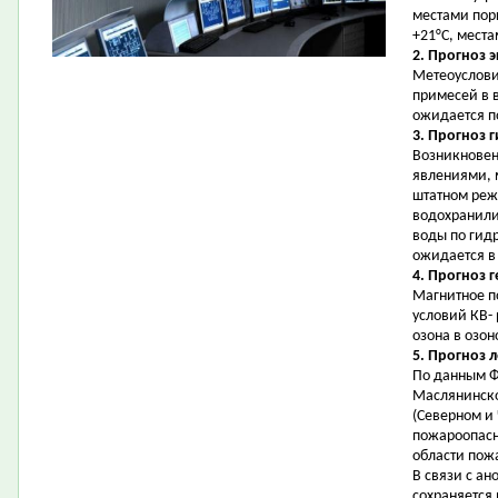
местами поры
+21°С, места
2. Прогноз 
Метеоуслови
примесей в 
ожидается 
3. Прогноз 
Возникновен
явлениями, 
штатном реж
водохранилищ
воды по гидр
ожидается в 
4. Прогноз 
Магнитное п
условий КВ-
озона в озон
5. Прогноз 
По данным Ф
Маслянинско
(Северном и
пожароопасно
области пожа
В связи с а
сохраняется