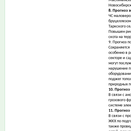
Маслянински
Новосибирск
8. Прогноз 
ЧС маловеро
бруцеллезом 
Таркского се
Повышен рис
скота на тер
9. Прогноз 
Сохраняется
особенно в 
секторе и с
могут послу
нарушение п
оборудовани
поджег топо
природных п
10. Прогноз
В связи с а
грозового ф
системе эле
11. Прогноз
В связи с пр
ЖКХ по подго
также прове