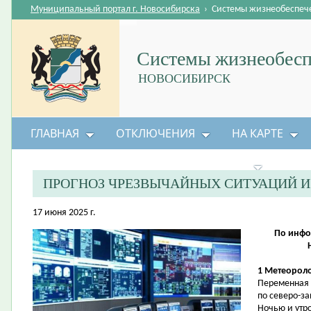
Муниципальный портал г. Новосибирска
›
Системы жизнеобеспеч
Системы жизнеобесп
НОВОСИБИРСК
ГЛАВНАЯ
ОТКЛЮЧЕНИЯ
НА КАРТЕ
БЕЗОПАСНОСТЬ ЖИЗНЕДЕЯТЕЛЬНОСТИ
ПРОГНОЗ ЧРЕЗВЫЧАЙНЫХ СИТУАЦИЙ 
17 июня 2025 г.
По инфо
1 Метеороло
Переменная 
по северо-з
Ночью и утр