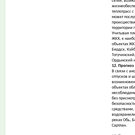
сетей, возм
жизнеобеспе
теплотрасс с
может послу
происшестви
территории 
Учитывая пл
ЖКХ, к наиб
объектах ЖК
Бердск, Куй
Тогучинский
Ордынский и
12. Прогноз
В связи с а
отпусков и 
возникновен
объектах об
несоблюдени
без присмот
безопасност
средствами,
водохранили
реках Обь, 
Сартлан.