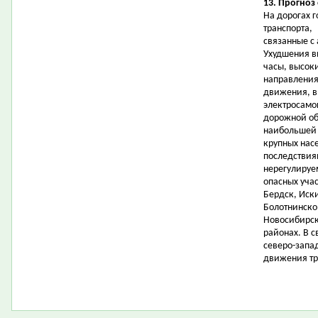
13. Прогноз
На дорогах 
транспорта,
связанные с
Ухудшения в
часы, высок
направления
движения, в
электросамо
дорожной об
наибольшей 
крупных нас
последствия
нерегулируе
опасных учас
Бердск, Иск
Болотнинско
Новосибирск
районах. В 
северо-запа
движения тр