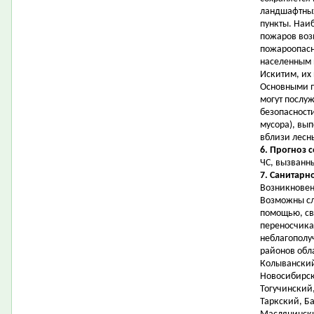
ландшафтных
пункты. Наи
пожаров воз
пожароопасн
населенным 
Искитим, их
Основными 
могут послу
безопасност
мусора), вы
вблизи лесн
6. Прогноз 
ЧС, вызванн
7. Санитарн
Возникновен
Возможны сл
помощью, св
переносчика
неблагополу
районов обл
Колыванский
Новосибирск
Тогучинский,
Таркский, Б