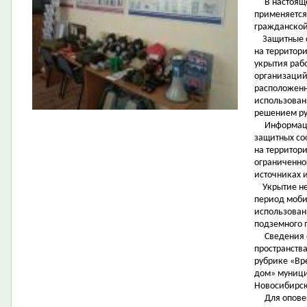
В настояще
применяется
гражданской
Защитные с
на территор
укрытия раб
организаций
расположенн
использовани
решением ру
Информация 
защитных со
на территор
ограниченног
источниках 
Укрытие нер
период моби
использован
подземного 
Сведения о
пространств
рубрике «Вр
дом» муниц
Новосибирск
Для оповещ