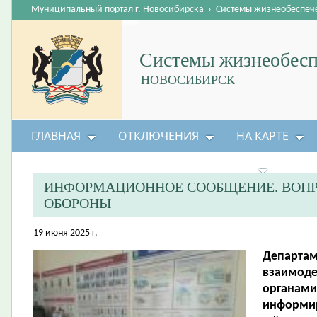
Муниципальный портал г. Новосибирска
›
Системы жизнеобеспеч
Системы жизнеобесп
НОВОСИБИРСК
ГЛАВНАЯ
ОТКЛЮЧЕНИЯ
НА КАРТЕ
БЕЗОПАСНОСТЬ ЖИЗНЕДЕЯТЕЛЬНОСТИ
ИНФОРМАЦИОННОЕ СООБЩЕНИЕ. ВОП
ОБОРОНЫ
19 июня 2025 г.
Департам
взаимоде
органами
информир