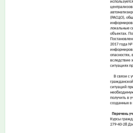
используетс
централизов
автоматизир
(РАСЦО), об
информирова
локальные с
объектах. П
Постановлен
2017 года №
информирова
опасностях,
вследствие 
ситуациях пр
В связи с у
гражданской
ситуаций при
необходимую
получить в у
созданных в
Перечень уч
Курсы гражд
279-40-28 Д