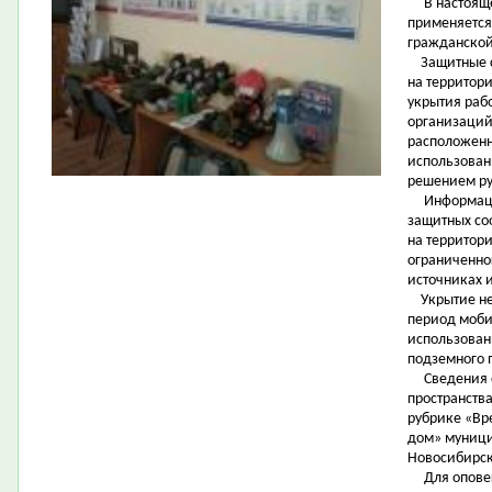
В настояще
применяется
гражданской
Защитные с
на территор
укрытия раб
организаций
расположенн
использовани
решением ру
Информация 
защитных со
на территор
ограниченног
источниках 
Укрытие нер
период моби
использован
подземного 
Сведения о
пространств
рубрике «Вр
дом» муниц
Новосибирск
Для оповещ