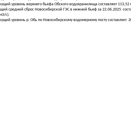
екущий уровень верхнего бьефа Обского водохранилища составляет 113,52 м
бщий средний сброс Новосибирской ГЭС в нижний бьеф за 22.06.2025 сост
м3/с).
екущий уровень р. Обь по Новосибирскому водомерному посту составляет 20