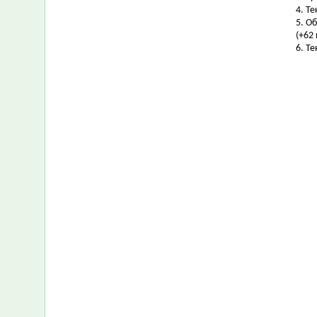
4. Т
5. О
(+62 
6. Т