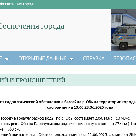
обеспечения города
еспечения города
Е
ОТКРЫТЫЕ ДАННЫЕ
СПРАВКА
БЕЗОПАС
ЦИЙ И ПРОИСШЕСТВИЙ
из гидрологической обстановки в бассейне р.Обь на территории города
состоянию на 10:00 23.06.2025 года)
о городу Барнаулу расход воды по р. Обь составляет 2050 м3/с (-10 м3/с).
ровень реки Оби на Барнаульском водомерном посту составляет 278 см (-1 с
не – 560 см.
редний приток воды в Обское водохранилище за 22.06.2025 составляет 2880 