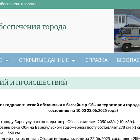
обеспечения города
еспечения города
Е
ОТКРЫТЫЕ ДАННЫЕ
СПРАВКА
БЕЗОПАС
ЦИЙ И ПРОИСШЕСТВИЙ
из гидрологической обстановки в бассейне р.Обь на территории города
состоянию на 10:00 23.06.2025 года)
о городу Барнаулу расход воды по р. Обь составляет 2050 м3/с (-10 м3/с).
ровень реки Оби на Барнаульском водомерном посту составляет 278 см (-1 с
не – 560 см.
редний приток воды в Обское водохранилище за 22.06.2025 составляет 2880 