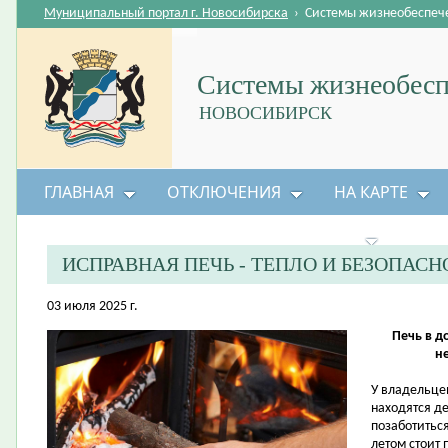
Муниципальный портал г. Новосибирска
›
Системы жизнеобеспеч
Системы жизнеобесп
НОВОСИБИРСК
ГЛАВНАЯ
ОТКЛЮЧЕНИЯ
НА КАРТЕ
БЕЗОПАСНОСТЬ ЖИЗНЕДЕЯТЕЛЬНОСТИ
ИСПРАВНАЯ ПЕЧЬ - ТЕПЛО И БЕЗОПАСН
03 июля 2025 г.
Печь в д
н
У владельце
находятся де
позаботиться
летом стоит