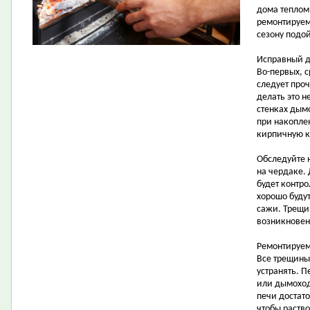
дома теплом
ремонтируем
сезону подо
Исправный д
Во-первых, с
следует про
делать это н
стенках дымо
при накопле
кирпичную кл
Обследуйте н
на чердаке.
будет контро
хорошо буду
сажи. Трещи
возникновен
Ремонтируем
Все трещины
устранять. П
или дымоход
печи достато
чтобы раство