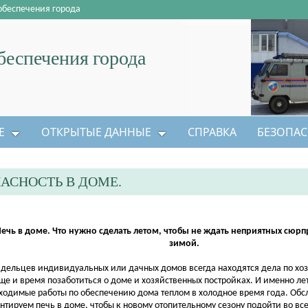
обеспечения города
еспечения города
Е
ОТКРЫТЫЕ ДАННЫЕ
СПРАВКА
БЕЗОПАС
ПАСНОСТЬ В ДОМЕ.
ечь в доме. Что нужно сделать летом, чтобы не ждать неприятных сюр
зимой.
адельцев индивидуальных или дачных домов всегда находятся дела по хозя
еще и время позаботиться о доме и хозяйственных постройках. И именно ле
ходимые работы по обеспечению дома теплом в холодное время года. Об
нтируем печь в доме, чтобы к новому отопительному сезону подойти во вс