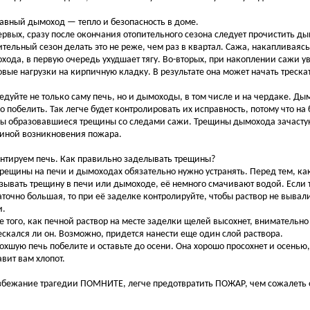
авный дымоход — тепло и безопасность в доме.
ервых, сразу после окончания отопительного сезона следует прочистить ды
ительный сезон делать это не реже, чем раз в квартал. Сажа, накапливаясь
хода, в первую очередь ухудшает тягу. Во-вторых, при накоплении сажи 
овые нагрузки на кирпичную кладку. В результате она может начать треска
едуйте не только саму печь, но и дымоходы, в том числе и на чердаке. Д
о побелить. Так легче будет контролировать их исправность, потому что на
ы образовавшиеся трещины со следами сажи. Трещины дымохода зачастую
иной возникновения пожара.
нтируем печь. Как правильно заделывать трещины?
трещины на печи и дымоходах обязательно нужно устранять. Перед тем, ка
зывать трещину в печи или дымоходе, её немного смачивают водой. Если 
аточно большая, то при её заделке контролируйте, чтобы раствор не вывал
и.
е того, как печной раствор на месте заделки щелей высохнет, внимательно
ескался ли он. Возможно, придется нанести еще один слой раствора.
охшую печь побелите и оставьте до осени. Она хорошо просохнет и осенью,
авит вам хлопот.
збежание трагедии ПОМНИТЕ, легче предотвратить ПОЖАР, чем сожалеть о