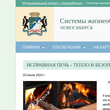
Муниципальный портал г. Новосибирска
›
Системы жизне
Системы жизнеоб
НОВОСИБИРСК
ГЛАВНАЯ
ОТКЛЮЧЕНИЯ
НА КАРТ
ИСПРАВНАЯ ПЕЧЬ - ТЕПЛО И БЕЗО
03 июля 2025 г.
П
У вл
это 
необ
ремо