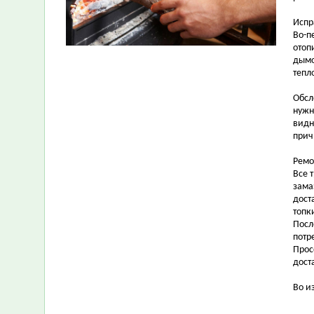
Испр
Во-п
отоп
дымо
тепл
Обсл
нужн
видн
прич
Ремо
Все 
зама
дост
топк
Посл
потр
Прос
дост
Во и