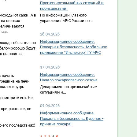
Прогноз чрезвычайных ситуаций и
происшествий!
моходы от сажи. А в
По информации Главного
 на стенках
управления МЧС России по…
увеличиваются
ться.
28.04.2026
Информационное сообщение.
ымоходы обязательно
Пожарная безопасность. Мобильное
 белом хорошо будут
приложение "Инспектор" ГУ МЧС
 становятся
17.04.2026
Информационное сообщение.
к начать
Начало пожароопасного сезона
трещина на печи
ивался внутрь
Департамент по чрезвычайным
ситуациям и…
 осмотрите его. Не
09.04.2026
 при растопке, не
Информационное сообщение.
Пожарная безопасность. Курение -
причина пожара!
 его последствиях!