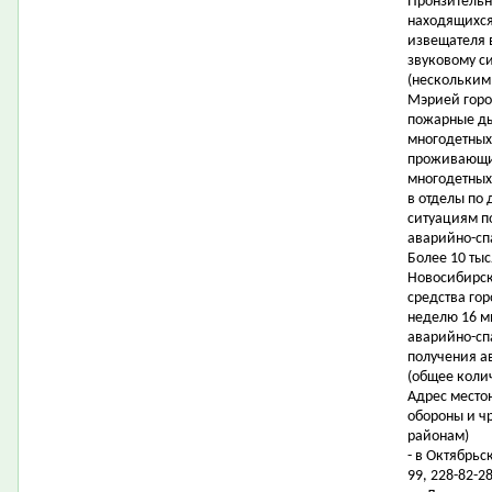
Пронзительн
находящихся
извещателя 
звуковому с
(нескольким 
Мэрией горо
пожарные ды
многодетных 
проживающих
многодетных
в отделы по
ситуациям п
аварийно-сп
Более 10 ты
Новосибирск
средства го
неделю 16 м
аварийно-сп
получения а
(общее коли
Адрес место
обороны и ч
районам)
- в Октябрьс
99, 228-82-28