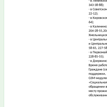
- в Ленинско
343-38-88);
- в Советско
22-12);
- в Кировском
64);
- в Калининс
204-28-55,20
Хмельницкого
- в Централ
и Центрально
58-65, 227-58
- в Первомай
228-85-55);
- в Дзержинс
Время работы
Граждане (с
поддержки, м
GSM-модулем
«Социальная
обращении в
месту прожи
обслуживани