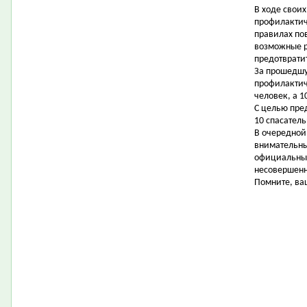
В ходе свои
профилактич
правилах по
возможные р
предотвратит
За прошедшу
профилактич
человек, а 1
С целью пре
10 спасатель
В очередной
внимательны
официальных
несовершенн
Помните, ваш