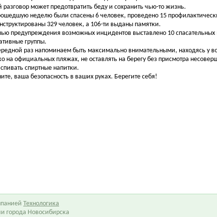
й разговор может предотвратить беду и сохранить чью-то жизнь.
рошедшую неделю были спасены 6 человек, проведено 15 профилактически
нструктированы 329 человек, а 106-ти выданы памятки.
лью предупреждения возможных инцидентов выставлено 10 спасательных п
ативные группы.
ередной раз напоминаем быть максимально внимательными, находясь у во
ко на официальных пляжах, не оставлять на берегу без присмотра несовер
аспивать спиртные напитки.
ите, ваша безопасность в ваших руках. Берегите себя!
омпанией
Технологика
ии города Новосибирска