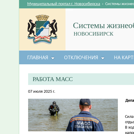
Муниципальный портал г. Новосибирска
›
Системы жизне
Системы жизнеоб
НОВОСИБИРСК
ГЛАВНАЯ
ОТКЛЮЧЕНИЯ
НА КАРТ
РАБОТА МАСС
07 июля 2025 г.
Депа
Сила
отды
В хо
напо