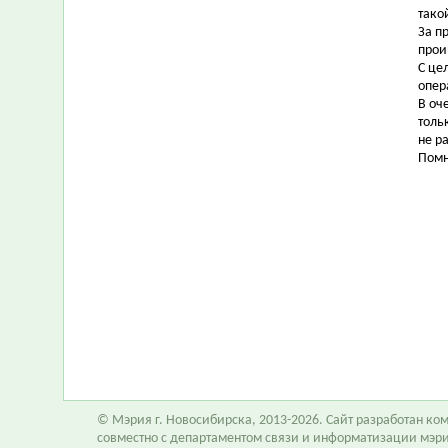
тако
За п
прои
С це
опер
В оч
толь
не р
Помн
© Мэрия г. Новосибирска, 2013-2026. Сайт разработан к
совместно с департаментом связи и информатизации мэр