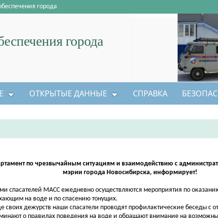
обеспечения города
еспечения города
Е
ОТКРЫТЫЕ ДАННЫЕ
СПРАВКА
БЕЗОПАС
ртамент по чрезвычайным ситуациям и взаимодействию с администр
мэрии города Новосибирска, информирует!
ми спасателей МАСС ежедневно осуществляются мероприятия по оказан
хающим на воде и по спасению тонущих.
де своих дежурств наши спасатели проводят профилактические беседы с 
минают о правилах поведения на воде и обращают внимание на возможн