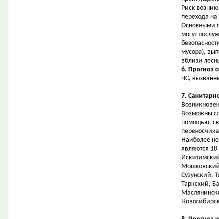
Риск возник
перехода на
Основными 
могут послу
безопасност
мусора), вы
вблизи лесн
6. Прогноз 
ЧС, вызванн
7. Санитарн
Возникновен
Возможны сл
помощью, св
переносчика
Наиболее не
являются 18
Искитимский
Мошковский,
Сузунский, Т
Таркский, Б
Маслянински
Новосибирск