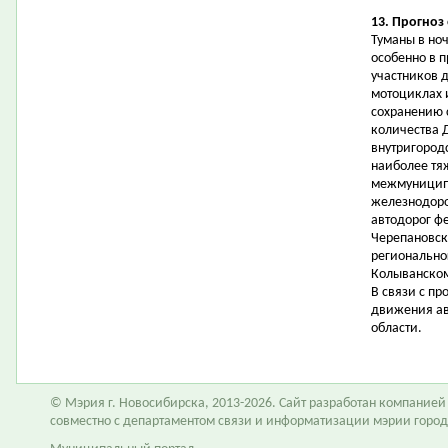
13. Прогноз
Туманы в но
особенно в 
участников 
мотоциклах и
сохранению 
количества 
внутригородс
наиболее тя
межмуниципа
железнодоро
автодорог ф
Черепановск
регионально
Колыванском
В связи с п
движения ав
области.
© Мэрия г. Новосибирска, 2013-2026. Сайт разработан компание
совместно с департаментом связи и информатизации мэрии горо