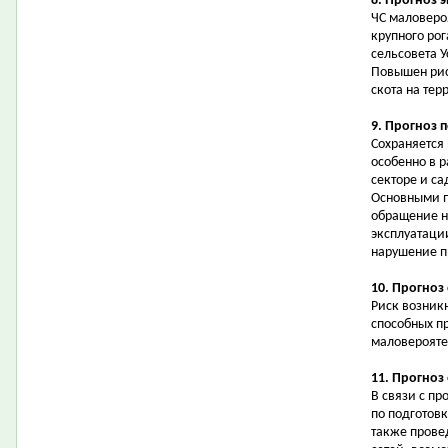
8. Прогноз 
ЧС маловеро
крупного рог
сельсовета У
Повышен рис
скота на тер
9. Прогноз 
Сохраняется
особенно в 
секторе и с
Основными п
обращение н
эксплуатаци
нарушение п
10. Прогноз
Риск возник
способных п
маловерояте
11. Прогноз
В связи с п
по подготовк
также прове