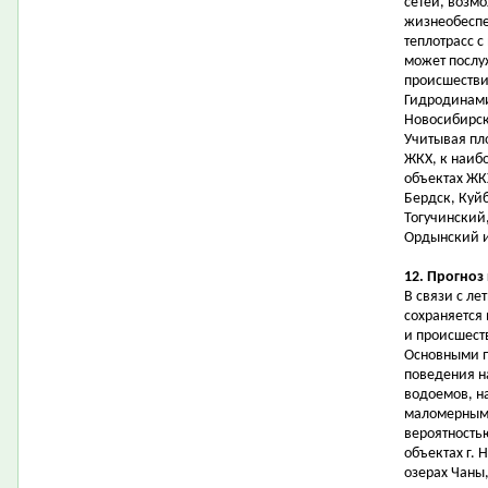
сетей, возм
жизнеобеспе
теплотрасс с
может послу
происшестви
Гидродинами
Новосибирск
Учитывая пл
ЖКХ, к наиб
объектах ЖК
Бердск, Куй
Тогучинский
Ордынский и
12. Прогноз
В связи с л
сохраняется
и происшест
Основными п
поведения н
водоемов, н
маломерными
вероятность
объектах г. 
озерах Чаны