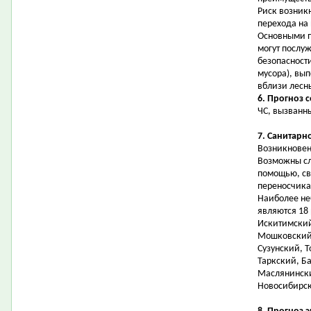
Риск возник
перехода на
Основными 
могут послу
безопасност
мусора), вы
вблизи лесн
6. Прогноз 
ЧС, вызванн
7. Санитарн
Возникновен
Возможны сл
помощью, св
переносчика
Наиболее не
являются 18
Искитимский
Мошковский,
Сузунский, Т
Таркский, Б
Маслянински
Новосибирск