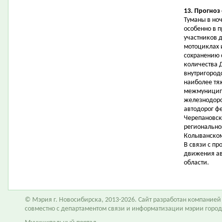
13. Прогноз
Туманы в но
особенно в 
участников 
мотоциклах и
сохранению 
количества 
внутригородс
наиболее тя
межмуниципа
железнодоро
автодорог ф
Черепановск
регионально
Колыванском
В связи с п
движения ав
области.
© Мэрия г. Новосибирска, 2013-2026. Сайт разработан компание
совместно с департаментом связи и информатизации мэрии горо