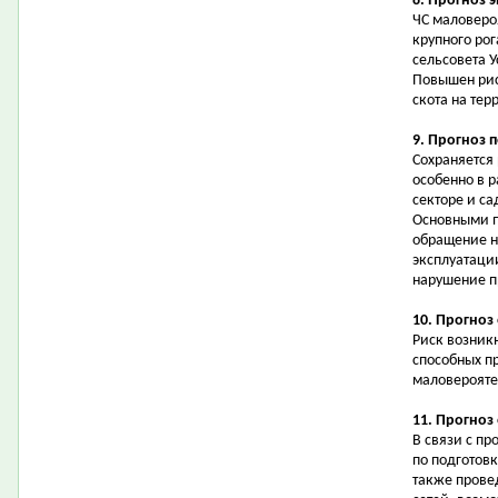
8. Прогноз 
ЧС маловеро
крупного рог
сельсовета У
Повышен рис
скота на тер
9. Прогноз 
Сохраняется
особенно в 
секторе и с
Основными п
обращение н
эксплуатаци
нарушение п
10. Прогноз
Риск возник
способных п
маловерояте
11. Прогноз
В связи с п
по подготовк
также прове