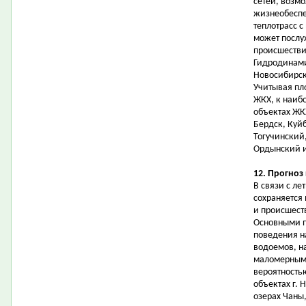
сетей, возм
жизнеобеспе
теплотрасс с
может послу
происшестви
Гидродинами
Новосибирск
Учитывая пл
ЖКХ, к наиб
объектах ЖК
Бердск, Куй
Тогучинский
Ордынский и
12. Прогноз
В связи с л
сохраняется
и происшест
Основными п
поведения н
водоемов, н
маломерными
вероятность
объектах г. 
озерах Чаны