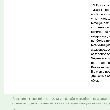
13. Прогноз
Туманы в но
особенно в 
участников 
мотоциклах и
сохранению 
количества 
внутригородс
наиболее тя
межмуниципа
железнодоро
автодорог ф
Черепановск
регионально
Колыванском
В связи с п
движения ав
области.
© Мэрия г. Новосибирска, 2013-2026. Сайт разработан компание
совместно с департаментом связи и информатизации мэрии горо