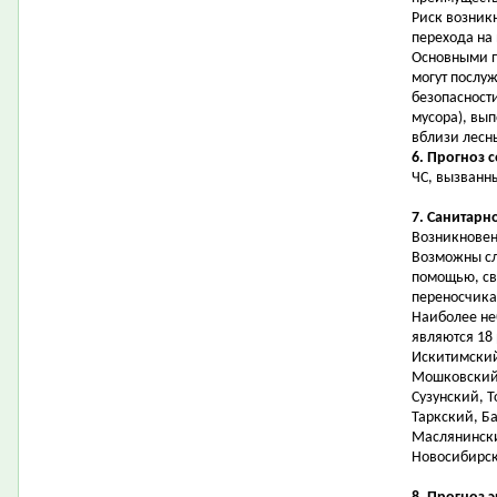
Риск возник
перехода на
Основными 
могут послу
безопасност
мусора), вы
вблизи лесн
6. Прогноз 
ЧС, вызванн
7. Санитарн
Возникновен
Возможны сл
помощью, св
переносчика
Наиболее не
являются 18
Искитимский
Мошковский,
Сузунский, Т
Таркский, Б
Маслянински
Новосибирск