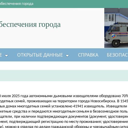
обеспечения города
еспечения города
Е
ОТКРЫТЫЕ ДАННЫЕ
СПРАВКА
БЕЗОПАС
0 июля 2025 года автономными дымовыми извещателями оборудовано 70
одетных семей, проживающих на территории города Новосибирска. В 1545
ных домах многодетных семей установлено 41941 извещатель. Извещатели
етные средства и передаются многодетным семьям в безвозмездное поль
щатели, при наличии подтверждающих документов (документ, удостоверя
мент, подтверждающий регистрацию по месту проживания; удостоверение
и), можно в отделах по делам гражданской обороны и чрезвычайным ситу