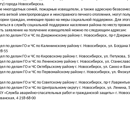
угу) города Новосибирска.
е многодетных семей, пожарные извещатели, а также адресную безвозм
нта ветхой электропроводки и неисправного печного отопления, могут пол
гории граждан, имеющие право на меры социальной поддержки. Для этог
титься в службу социальной поддержки населения района по месту прожи
ть заявление на получение извещателей можно по следующим адресам:
дел по делам ГО и ЧС по Дзержинскому району г. Новосибирск, пр-т Дзержин
дел по делам ГО и ЧС по Калининскому району г. Новосибирск, ул. Богдана
28-55
дел по делам ГО и ЧС по Кировскому району г. Новосибирск, ул. Петухова, 1
тдел по делам ГО и ЧС по Ленинскому району г. Новосибирск, ул. Станиславс
тдел по делам ГО и ЧС Октябрьскому району г. Новосибирск, ул. Сакко и Ван
тдел по делам ГО и ЧС по Первомайскому району г. Новосибирск, ул. Физкуль
тдел по делам ГО и ЧС по Советскому району г. Новосибирск, пр-т Лаврентьев
тдел по делам ГО и ЧС по Центральному округу г. Новосибирск, ул. Ленина, 5
КУ «Служба аварийно-спасательных работ и гражданской защиты» г. Новоси
ванская, 4 218-68-00