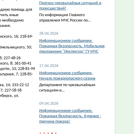
Прогноз чрезвычайных ситуаций и
происшествий!
ездную помощь для
учить иные
По информации Главного
о необходимо
управления МЧС России по…
вания.
28.04.2026
ского, 16; 218-69-
Информационное сообщение.
Пожарная безопасность. Мобильное
 Хмельницкого, 50;
приложение "Инспектор" ГУ МЧС
8; 227-48-26
кого, 8; 361-00-41
17.04.2026
цетти, 33; 228-81-99
Информационное сообщение.
турная, 7; 228-85-
Начало пожароопасного сезона
а, 14; 333-22-12
Департамент по чрезвычайным
7; 227-58-58
ситуациям и…
бирск, ул.
09.04.2026
Информационное сообщение.
Пожарная безопасность. Курение -
причина пожара!