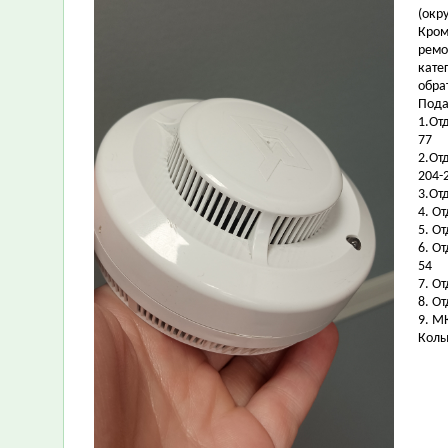
(окр
Кром
ремо
кате
обра
Пода
1.От
77
2.От
204-
3.От
4. О
5. О
6. О
54
7. О
8. О
9. М
Колы