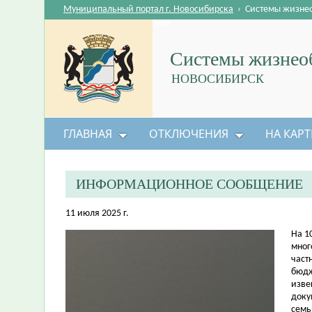
Муниципальный портал г. Новосибирска
›
Системы жизне
Системы жизнеоб
НОВОСИБИРСК
ГЛАВНАЯ
ОТКЛЮЧЕНИЯ
НА КАРТ
ИНФОРМАЦИОННОЕ СООБЩЕНИЕ
11 июля 2025 г.
На 1
мног
част
бюдж
изве
доку
семь