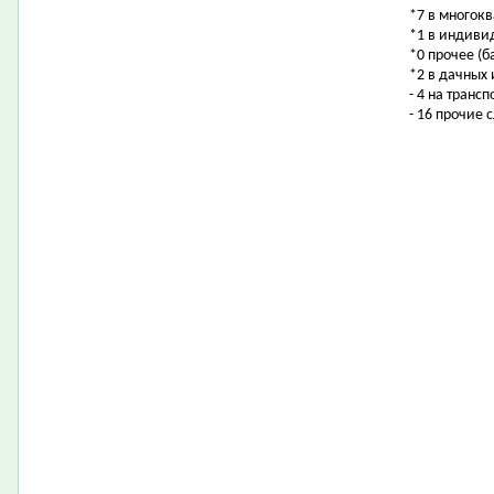
*7 в многок
*1 в индиви
*0 прочее (б
*2 в дачных
- 4 на транс
- 16 прочие 