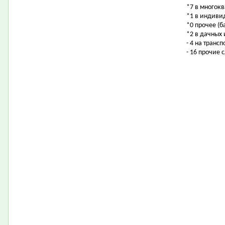
*7 в многок
*1 в индиви
*0 прочее (б
*2 в дачных
- 4 на транс
- 16 прочие 