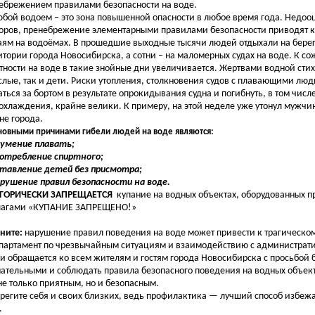
ебрежением правилами безопасности на воде.
й водоем – это зона повышенной опасности в любое время года. Недоо
оров, пренебрежение элементарными правилами безопасности приводят к
аям на водоёмах. В прошедшие выходные тысячи людей отдыхали на бере
итории города Новосибирска, а сотни – на маломерных судах на воде. К с
тности на воде в такие знойные дни увеличивается. Жертвами водной стих
слые, так и дети. Риски утопления, столкновения судов с плавающими люд
аться за бортом в результате опрокидывания судна и погибнуть, в том числе
охлаждения, крайне велики. К примеру, на этой неделе уже утонул мужчи
не города.
новными причинами гибели людей на воде являются:
еумение плавать;
потребление спиртного;
ставление детей без присмотра;
арушение правил безопасности на воде.
ЕГОРИЧЕСКИ ЗАПРЕЩАЕТСЯ
купание на водных объектах, оборудованных
агами «КУПАНИЕ ЗАПРЕЩЕНО!»
ните:
нарушение правил поведения на воде может привести к трагическом
ртамент по чрезвычайным ситуациям и взаимодействию с администрат
и обращается ко всем жителям и гостям города Новосибирска с просьбой 
ательными и соблюдать правила безопасного поведения на водных объект
не только приятным, но и безопасным.
гите себя и своих близких, ведь профилактика — лучший способ избежа
.