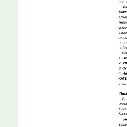
прен
Любо
факт
случ
терр
смер
взро
оказ
пере
райо
Ос
1. Н
2. У
3. О
4. Н
КАТ
аншл
Пом
Депа
мэри
вним
был 
Бере
воде