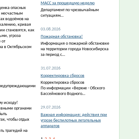
МАСС за прошедшую неделю
ценка опасных
Департамент по чрезвычайным
 несчастным
ситуациям…
гах водоёмов на
ожалению, кривая
03.08.2026
ии становятся, как
ьми, угроза
Пожарная обстановка!
 от
Информация о пожарной обстановке
на в Октябрьском
на территории города Новосибирска
за период с…
31.07.2026
Корректировка сбросов
Корректировка сбросов
 предупреждающими
По информации «Верхне - Обского
Бассейнового Водного…
у исходу!
29.07.2026
ивными органами
быть
Важная информация: действия при
ах, чтобы отдых
угрозе беспилотных летательных
аппаратов
ть трагедий на