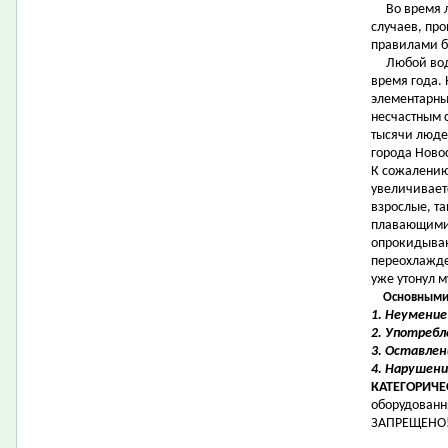
Во время ле
случаев, пр
правилами б
Любой водое
время года.
элементарны
несчастным 
тысячи люде
города Новос
К сожалению
увеличивает
взрослые, та
плавающими 
опрокидывани
переохлажде
уже утонул 
Основными 
1. Неумение
2. Употребл
3. Оставлен
4. Нарушени
КАТЕГОРИЧ
оборудован
ЗАПРЕЩЕНО