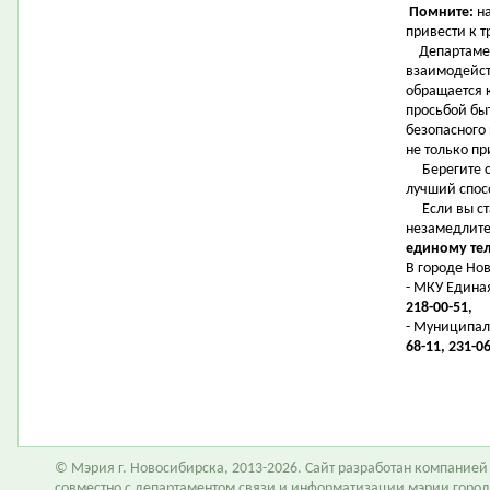
Помните:
на
привести к т
Департамен
взаимодейст
обращается 
просьбой бы
безопасного
не только пр
Берегите се
лучший спос
Если вы ста
незамедлите
единому тел
В городе Но
- МКУ Едина
218-00-51,
- Муниципал
68-11, 231-06
© Мэрия г. Новосибирска, 2013-2026. Сайт разработан компание
совместно с департаментом связи и информатизации мэрии горо