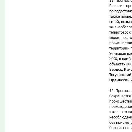
11. Прогноз 
В связи с п
по подготовк
также прове
сетей, возм
жизнеобеспе
теплотрасс с
может послу
происшестви
территории 
Учитывая пл
ЖКХ, к наиб
объектах ЖК
Бердск, Куй
Тогучинский
Ордынский и
12. Прогноз
Сохраняется
происшествий
прохождение
школьных ка
несоблюдени
без присмот
безопасност