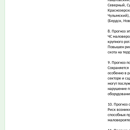
Кыштовский,
Северный, С
Краснозерск
Чулымский),
(Бердск, Нов
8. Прогноз э
ЧС маловеро
крупного рог
Повышен рис
скота на тер
9. Прогноз 
Сохраняется
особенно в 
секторе и с
могут послу
нарушение п
оборудовани
10. Прогноз 
Риск возник
способных п
маловерояте