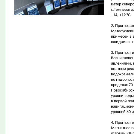
Ветер северо
с.Температур
+14, +19 °С.
2. Прогноз э
Метеоуслови
примесей в 
ожидается 
3. Прогноз 
Возникновен
явлениями, 
штатном реж
водохранилищ
по гидропост
пределах 70
Новосибирск
уровни воды 
в первой по
навигационн
уровней 80 и
4. Прогноз г
Магнитное п
условий КВ-