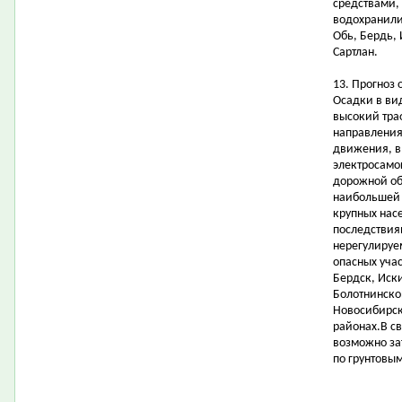
средствами,
водохранили
Обь, Бердь,
Сартлан.
13. Прогноз 
Осадки в ви
высокий тра
направления
движения, в
электросамо
дорожной об
наибольшей 
крупных нас
последствия
нерегулируе
опасных учас
Бердск, Иск
Болотнинско
Новосибирск
районах.В с
возможно за
по грунтовым