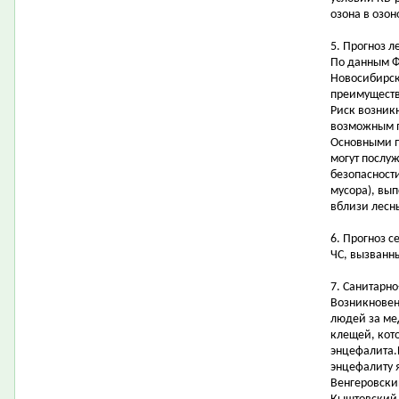
озона в озон
5. Прогноз 
По данным Ф
Новосибирск
преимуществе
Риск возник
возможным п
Основными 
могут послу
безопасност
мусора), вы
вблизи лесн
6. Прогноз 
ЧС, вызванн
7. Санитарн
Возникновен
людей за ме
клещей, кот
энцефалита.
энцефалиту 
Венгеровски