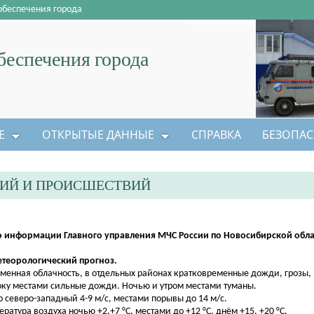
обеспечения города
еспечения города
Е
ОТКРЫТЫЕ ДАННЫЕ
СПРАВКА
БЕЗОПАС
ЦИЙ И ПРОИСШЕСТВИЙ
 информации Главного управления МЧС России по Новосибирской облас
етеорологический прогноз.
менная облачность, в отдельных районах кратковременные дожди, грозы, 
оку местами сильные дожди. Ночью и утром местами туманы.
р северо-западный 4-9 м/с, местами порывы до 14 м/с.
ература воздуха ночью +2,+7 °С, местами до +12 °С, днём +15, +20 °С.