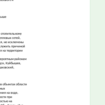
азового и
 выше
к отопительному
епловых сетей,
ия, не исключены
ослужить причиной
я на территории
 вероятным районам
дск, Куйбышев,
ошковский,
х объектах области
ьных
ния на воде,
ости при
остью на