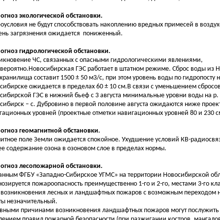
рогноз экологической обстановки.
оусловия не будут способствовать накоплению вредных примесей в возду
ень загрязнения ожидается пониженный.
рогноз гидрологической обстановки.
икновение ЧС, связанных с опасными гидрологическими явлениями,
вероятно.Новосибирская ГЭС работает в штатном режиме. Сброс воды из 
хранилища составит 1500 ± 50 м3/с, при этом уровень воды по гидропосту н
сибирске ожидается в пределах 60 ± 10 см.В связи с уменьшением сбросо
сибирской ГЭС в нижний бьеф с 3 августа минимальные уровни воды на р. О
сибирск – с. Дубровино в первой половине августа ожидаются ниже проек
гационных уровней (проектные отметки навигационных уровней 80 и 230 см
рогноз геомагнитной обстановки.
итное поле Земли ожидается спокойное. Ухудшение условий КВ-радиосвя
е содержание озона в озоновом слое в пределах нормы.
рогноз лесопожарной обстановки.
анным ФГБУ «Западно-Сибирское УГМС» на территории Новосибирской об
нозируется пожароопасность преимущественно 1-го и 2-го, местами 3-го кл
 возникновения лесных и ландшафтных пожаров с возможным переходом 
ты незначительный.
вными причинами возникновения ландшафтных пожаров могут послужить
лением правил пожарной безопасности (при разжигании костров, мангало