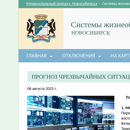
Муниципальный портал г. Новосибирска
›
Системы жизне
Системы жизнеоб
НОВОСИБИРСК
ГЛАВНАЯ
ОТКЛЮЧЕНИЯ
НА КАРТ
ПРОГНОЗ ЧРЕЗВЫЧАЙНЫХ СИТУА
06 августа 2025 г.
По
1. М
Пере
вост
Вете
Темп