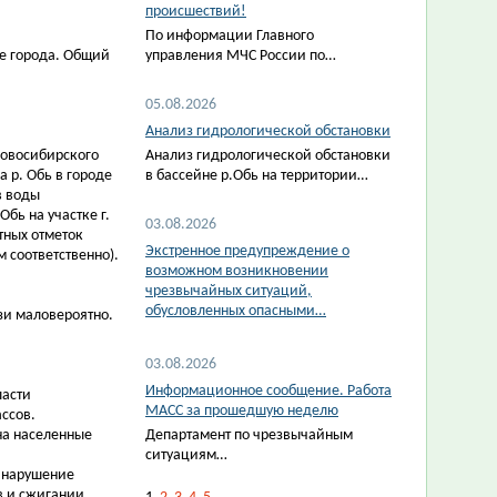
происшествий!
По информации Главного
хе города. Общий
управления МЧС России по…
05.08.2026
Анализ гидрологической обстановки
Новосибирского
Анализ гидрологической обстановки
а р. Обь в городе
в бассейне р.Обь на территории…
в воды
бь на участке г.
03.08.2026
тных отметок
Экстренное предупреждение о
 соответственно).
возможном возникновении
чрезвычайных ситуаций,
обусловленных опасными…
зи маловероятно.
03.08.2026
Информационное сообщение. Работа
ласти
МАСС за прошедшую неделю
ассов.
на населенные
Департамент по чрезвычайным
ситуациям…
 нарушение
в и сжигании