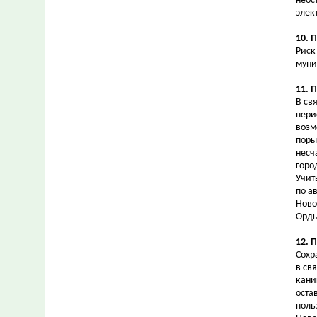
неос
элек
10. 
Риск
муни
11. 
В св
пери
возм
поры
несч
горо
Учит
по а
Ново
Орды
12. 
Сохр
в св
кани
оста
поль