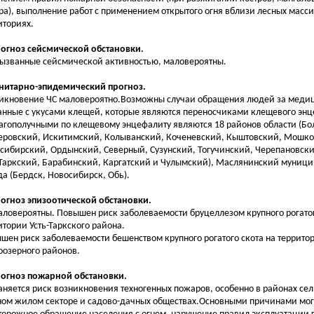
ра), выполнение работ с применением открытого огня вблизи лесных масси
иториях.
рогноз сейсмической обстановки.
вызванные сейсмической активностью, маловероятны.
анитарно-эпидемический прогноз.
икновение ЧС маловероятно.Возможны случаи обращения людей за меди
анные с укусами клещей, которые являются переносчиками клещевого эн
агополучными по клещевому энцефалиту являются 18 районов области (Бо
еровский, Искитимский, Колыванский, Коченевский, Кыштовский, Мошко
сибирский, Ордынский, Северный, Сузунский, Тогучинский, Черепановски
-Таркский, Барабинский, Каргатский и Чулымский), Маслянинский муници
да (Бердск, Новосибирск, Обь).
рогноз эпизоотической обстановки.
аловероятны. Повышен риск заболеваемости бруцеллезом крупного рогатог
итории Усть-Таркского района.
шен риск заболеваемости бешенством крупного рогатого скота на террито
оозерного районов.
рогноз пожарной обстановки.
аняется риск возникновения техногенных пожаров, особенно в районах сел
ном жилом секторе и садово-дачных обществах.Основными причинами мог