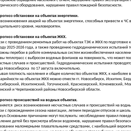
торожное обращение населения с огнем, нарушение правил эксплуатации г
трического оборудования, нарушение правил пожарной безопасности.
Прогноз обстановки на объектах энергетики.
 возникновения аварий на объектах энергетики, способных привести к ЧС
ципального уровня, маловероятен.
Прогноз обстановки на объектах ЖКХ.
язи с проведением ремонтных работ на объектах ТЭК и ЖКХ по подготовке 
оду 2025-2026 года, а также проведению гидродинамических испытаний т
ожны перебои в работе коммунальных систем жизнеобеспечения населен
вы теплотрасс с выбросом водяных фонтанов на поверхность, что может п
астных случаев и происшествий. Гидродинамические испытания проводятс
да Новосибирска по 17 августа включительно.
ывая плотность населения и общее количество объектов ЖКХ, к наиболее
варийности на объектах ЖКХ можно отнести гг. Новосибирск, Искитим, Бер
сибирский, Искитимский, Тогучинский, Краснозерский, Коченевский, М
нский и Черепановский районы Новосибирской области.
Прогноз происшествий на водных объектах.
аняется риск возникновения несчастных случаев и происшествий на водны
язи с прохождением сезона навигации, летним периодом отпусков и школ
кул.Основными причинами могут послужить: несоблюдение правил поведе
вление детей без присмотра вблизи водоемов, нарушение правил безопасн
зовании маломерными плавательными средствами, с наибольшей вероятн