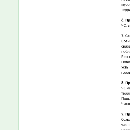
мусо
терр
6. П
ЧС, 
7. С
Возн
связ
небл
Венг
Ново
Усть
горо
8. П
ЧС м
терр
Повы
Чист
9. П
Сохр
част