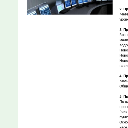
2. П
Мете
уров
3. П
Возн
мало
водо
Ново
Ново
Ново
нави
4. П
Магн
Обще
5. П
По д
прог
Риск
пунк
Осно
насе