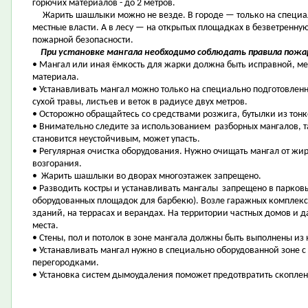
горючих материалов - до 2 метров.
Жарить шашлыки можно не везде. В городе — только на специа
местные власти. А в лесу — на открытых площадках в безветренну
пожарной безопасности.
При установке мангала необходимо соблюдать правила пожа
• Мангал или иная ёмкость для жарки должна быть исправной, м
материала.
• Устанавливать мангал можно только на специально подготовленн
сухой травы, листьев и веток в радиусе двух метров.
• Осторожно обращайтесь со средствами розжига, бутылки из тонк
• Внимательно следите за использованием разборных мангалов, так
становится неустойчивым, может упасть.
• Регулярная очистка оборудования. Нужно очищать мангал от жир
возгорания.
• Жарить шашлыки во дворах многоэтажек запрещено.
• Разводить костры и устанавливать мангалы запрещено в парковы
оборудованных площадок для барбекю). Возле гаражных комплекс
зданий, на террасах и верандах. На территории частных домов и 
места.
• Стены, пол и потолок в зоне мангала должны быть выполнены из
• Устанавливать мангал нужно в специально оборудованной зоне
перегородками.
• Установка систем дымоудаления поможет предотвратить скоплени