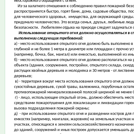
неосторожного обращения с огнём.
Из-за халатного отношения к соблюдению правил пожарной безоп
распространяется быстро, горят бани, дома, садовые общества, п
для человеческого здоровья, имущества, для окружающей среды. 
придумало человечество. Это всегда семья, друзья, любимые люди,
безопасности. Любителям отдыха на природе следует задуматься 
Использование открытого огня должно осуществляться в сп
выполнении следующих требований:
а) - место использования открытого огня должно быть выполнено в 
глубиной и не более 1 метра в диаметре или площадки с прочно у
(например, бочка, бак, мангал) или емкостью, выполненной из ин
б) - место использования открытого огня должно располагаться на
объекта (здания, сооружения, постройки, открытого склада, скирды
растущих хвойных деревьев и молодняка и 30 метров - от лиственн
деревьев;
в) - территория вокруг места использования открытого огня должн
сухостойных деревьев, сухой травы, валежника, порубочных остат
противопожарной минерализованной полосой шириной не менее 0
г) - лицо, использующее открытый огонь, должно обеспечить мес
средствами пожаротушения для локализации и ликвидации горени
вызова подразделения пожарной охраны;
д) - при использовании открытого огня и разведении костров дл
емкостях (например, мангалах, жаровнях) на земельных участках 
участках, относящихся к землям сельскохозяйственного назначени
до зданий, сооружений и иных построек допускается уменьшать до 