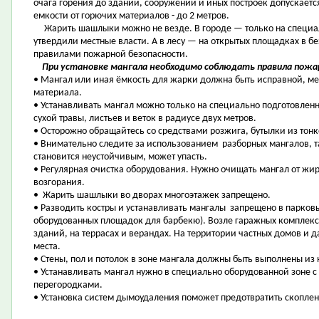
очага горения до зданий, сооружений и иных построек допускается
емкости от горючих материалов - до 2 метров.
Жарить шашлыки можно не везде. В городе — только на специа
утвердили местные власти. А в лесу — на открытых площадках в б
правилами пожарной безопасности.
При установке мангала необходимо соблюдать правила пожа
• Мангал или иная ёмкость для жарки должна быть исправной, м
материала.
• Устанавливать мангал можно только на специально подготовленн
сухой травы, листьев и веток в радиусе двух метров.
• Осторожно обращайтесь со средствами розжига, бутылки из тонк
• Внимательно следите за использованием разборных мангалов, так
становится неустойчивым, может упасть.
• Регулярная очистка оборудования. Нужно очищать мангал от жир
возгорания.
• Жарить шашлыки во дворах многоэтажек запрещено.
• Разводить костры и устанавливать мангалы запрещено в парковы
оборудованных площадок для барбекю). Возле гаражных комплекс
зданий, на террасах и верандах. На территории частных домов и 
места.
• Стены, пол и потолок в зоне мангала должны быть выполнены из
• Устанавливать мангал нужно в специально оборудованной зоне
перегородками.
• Установка систем дымоудаления поможет предотвратить скоплени