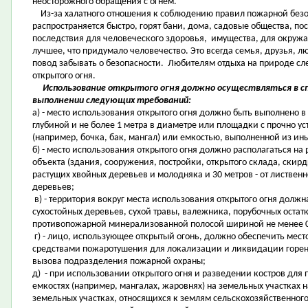
неосторожного обращения с огнём.
Из-за халатного отношения к соблюдению правил пожарной безоп
распространяется быстро, горят бани, дома, садовые общества, п
последствия для человеческого здоровья, имущества, для окруж
лучшее, что придумало человечество. Это всегда семья, друзья, лю
повод забывать о безопасности. Любителям отдыха на природе сл
открытого огня.
Использование открытого огня должно осуществляться в сп
выполнении следующих требований:
а) - место использования открытого огня должно быть выполнено в 
глубиной и не более 1 метра в диаметре или площадки с прочно у
(например, бочка, бак, мангал) или емкостью, выполненной из ин
б) - место использования открытого огня должно располагаться на
объекта (здания, сооружения, постройки, открытого склада, скирды
растущих хвойных деревьев и молодняка и 30 метров - от лиственн
деревьев;
в) - территория вокруг места использования открытого огня должн
сухостойных деревьев, сухой травы, валежника, порубочных остат
противопожарной минерализованной полосой шириной не менее 0
г) - лицо, использующее открытый огонь, должно обеспечить мес
средствами пожаротушения для локализации и ликвидации горени
вызова подразделения пожарной охраны;
д) - при использовании открытого огня и разведении костров дл
емкостях (например, мангалах, жаровнях) на земельных участках н
земельных участках, относящихся к землям сельскохозяйственног