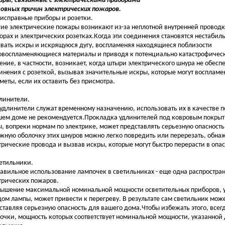
ры, связанные с электрическими приборами
новных причин электрических пожаров.
еисправные приборы и розетки.
ие электрические пожары возникают из-за неплотной внутренней проводк
орах и электрических розетках.Когда эти соединения становятся нестабил
вать искры и искрящуюся дугу, воспламеняя находящиеся поблизости
овоспламеняющиеся материалы и приводя к потенциально катастрофичес
ение, в частности, возникает, когда штыри электрического шнура не обес
инения с розеткой, вызывая значительные искры, которые могут восплам
меты, если их оставить без присмотра.
длинители.
 удлинители служат временному назначению, использовать их в качестве 
шем доме не рекомендуется.Прокладка удлинителей под ковровым покрыт
ы, вопреки нормам по электрике, может представлять серьезную опасность
жную оболочку этих шнуров можно легко повредить или перерезать, обна
трические провода и вызвав искры, которые могут быстро перерасти в опа
ветильники.
авильное использование лампочек в светильниках - еще одна распростра
трических пожаров.
ышение максимальной номинальной мощности осветительных приборов, у
дом лампы, может привести к перегреву. В результате сам светильник може
ставляя серьезную опасность для вашего дома.Чтобы избежать этого, всег
очки, мощность которых соответствует номинальной мощности, указанной 