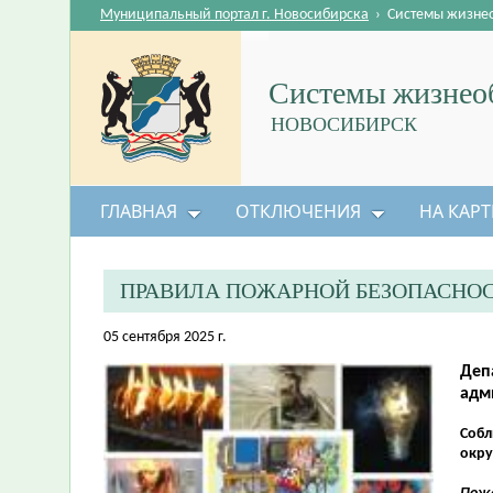
Муниципальный портал г. Новосибирска
›
Системы жизне
Системы жизнеоб
НОВОСИБИРСК
ГЛАВНАЯ
ОТКЛЮЧЕНИЯ
НА КАРТ
ПРАВИЛА ПОЖАРНОЙ БЕЗОПАСНОС
05 сентября 2025 г.
Деп
адм
Собл
окр