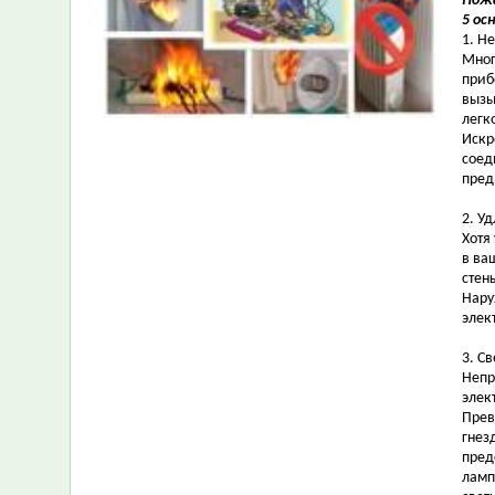
Пожа
5 ос
1. Н
Мног
приб
вызы
легк
Искр
соед
пред
2. У
Хотя
в ва
стен
Нару
элек
3. С
Непр
элек
Прев
гнез
пред
ламп