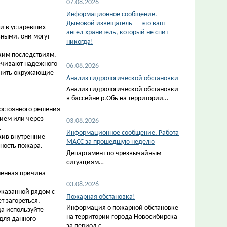
07.08.2026
Информационное сообщение.
Дымовой извещатель — это ваш
и в устаревших
ангел-хранитель, который не спит
ьными, они могут
никогда!
ким последствиям.
печивают надежного
06.08.2026
енить окружающие
Анализ гидрологической обстановки
Анализ гидрологической обстановки
в бассейне р.Обь на территории…
постоянного решения
ием или через
03.08.2026
.
Информационное сообщение. Работа
жив внутренние
МАСС за прошедшую неделю
сность пожара.
Департамент по чрезвычайным
ситуациям…
ненная причина
03.08.2026
казанной рядом с
Пожарная обстановка!
т загореться,
Информация о пожарной обстановке
да используйте
на территории города Новосибирска
для данного
за период с…