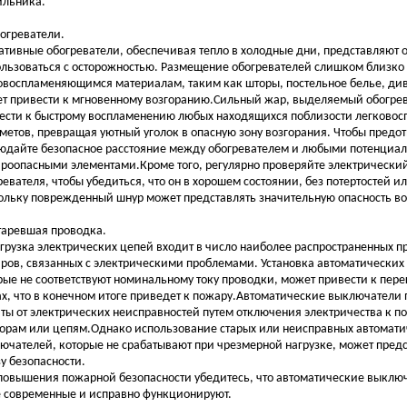
ильника.
богреватели.
ативные обогреватели, обеспечивая тепло в холодные дни, представляют о
ользоваться с осторожностью. Размещение обогревателей слишком близко
овоспламеняющимся материалам, таким как шторы, постельное белье, ди
т привести к мгновенному возгоранию.Сильный жар, выделяемый обогре
ести к быстрому воспламенению любых находящихся поблизости легково
метов, превращая уютный уголок в опасную зону возгорания. Чтобы предотв
юдайте безопасное расстояние между обогревателем и любыми потенциа
роопасными элементами.Кроме того, регулярно проверяйте электрически
ревателя, чтобы убедиться, что он в хорошем состоянии, без потертостей 
ольку поврежденный шнур может представлять значительную опасность во
старевшая проводка.
грузка электрических цепей входит в число наиболее распространенных 
ров, связанных с электрическими проблемами. Установка автоматических
рые не соответствуют номинальному току проводки, может привести к пере
ах, что в конечном итоге приведет к пожару.Автоматические выключатели
ты от электрических неисправностей путем отключения электричества к 
орам или цепям.Однако использование старых или неисправных автомати
ючателей, которые не срабатывают при чрезмерной нагрузке, может пред
зу безопасности.
повышения пожарной безопасности убедитесь, что автоматические выклю
 современные и исправно функционируют.