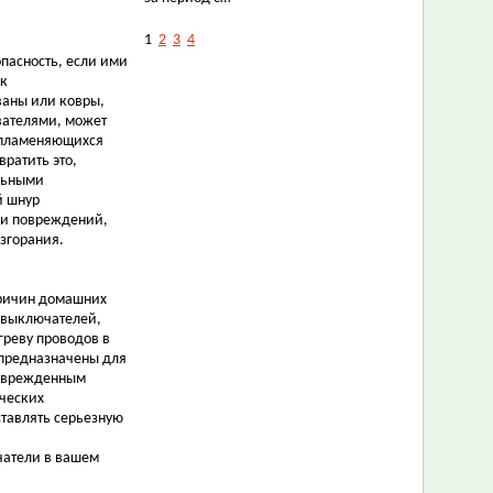
1
2
3
4
пасность, если ими
 к
ваны или ковры,
вателями, может
спламеняющихся
ратить это,
льными
й шнур
или повреждений,
згорания.
причин домашних
 выключателей,
греву проводов в
 предназначены для
поврежденным
ческих
ставлять серьезную
чатели в вашем