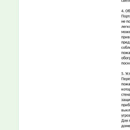
свет
4. О
Порт
не п
легк
може
прив
пред
собл
пожа
обог
поск
5. У
Пере
пожа
кото
стен
защи
приб
выкл
угро
Для 
доме