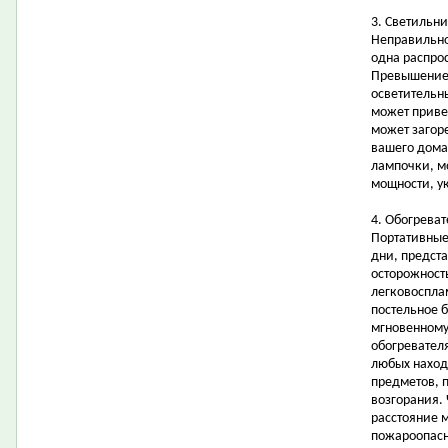
3. Светильни
Неправильно
одна распро
Превышение
осветительн
может привес
может загоре
вашего дома.
лампочки, м
мощности, у
4. Обогреват
Портативные
дни, предста
осторожност
легковоспла
постельное 
мгновенному
обогревател
любых наход
предметов, 
возгорания. 
расстояние 
пожароопасн