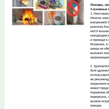
Пожары, св
5 основных 
1. Неисправ
Многие элек
внутренней 
розетках.Ко
могут вызыв
находящиеся
и приводя к
Искрение, в 
шнура не об
вызывая зна
окружающие 
2. Удлинител
Хотя удлини
использоват
не рекоменд
покрытием и
может предс
Наружную об
перерезать,
вызвав искры
пожара.