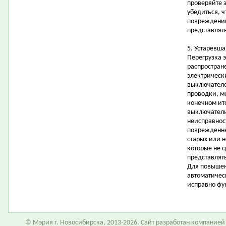
проверяйте 
убедиться, ч
повреждений
представлят
5. Устаревша
Перегрузка 
распростран
электрическ
выключателе
проводки, мо
конечном ит
выключатели
неисправнос
поврежденны
старых или 
которые не 
представлять
Для повышен
автоматичес
исправно фу
© Мэрия г. Новосибирска, 2013-2026. Сайт разработан компание