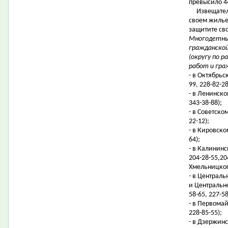
превысило 4
Извещатели 
своем жилье
защитите св
Многодетные
гражданской
(округу по 
работ и гра
- в Октябрьс
99, 228-82-28
- в Ленинско
343-38-88);
- в Советско
22-12);
- в Кировском
64);
- в Калининс
204-28-55,20
Хмельницкого
- в Централ
и Центрально
58-65, 227-58
- в Первомай
228-85-55);
- в Дзержинс