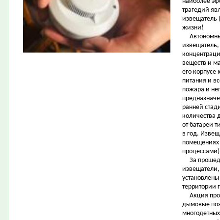
наиболее эф
трагедий яв
извещатель 
жизни!
Автономный
извещатель,
концентраци
веществ и м
его корпусе
питания и в
пожара и не
предназначе
ранней стад
количества 
от батареи 
в год. Извещ
помещениях
процессами),
За прошедш
извещатели,
установлены
территории 
Акция прово
дымовые пож
многодетных