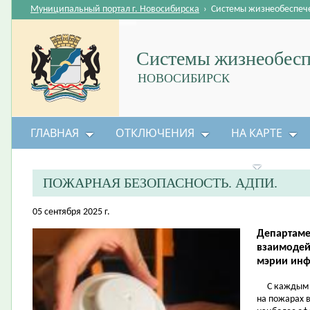
Муниципальный портал г. Новосибирска
›
Системы жизнеобеспеч
Системы жизнеобесп
НОВОСИБИРСК
ГЛАВНАЯ
ОТКЛЮЧЕНИЯ
НА КАРТЕ
БЕЗОПАСНОСТЬ ЖИЗНЕДЕЯТЕЛЬНОСТИ
ПОЖАРНАЯ БЕЗОПАСНОСТЬ. АДПИ.
05 сентября 2025 г.
Департаме
взаимодей
мэрии инф
С каждым го
на пожарах 