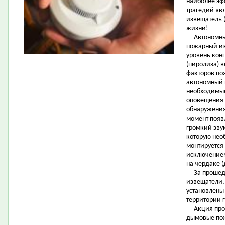
наиболее эф
трагедий яв
извещатель 
жизни!
Автономный
пожарный из
уровень кон
(пиролиза) в
факторов по
автономный 
необходимые
оповещения 
обнаружения
момент появ
громкий звук
которую нео
монтируется 
исключением
на чердаке (
За прошедш
извещатели,
установлены
территории 
Акция прово
дымовые пож