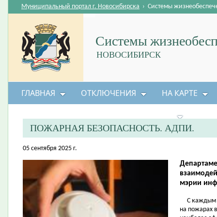
Муниципальный портал г. Новосибирска
›
Системы жизнеобеспеч
Системы жизнеобесп
НОВОСИБИРСК
ГЛАВНАЯ
ОТКЛЮЧЕНИЯ
НА КАРТЕ
БЕЗОПАСНОСТЬ ЖИЗНЕДЕЯТЕЛЬНОСТИ
ПОЖАРНАЯ БЕЗОПАСНОСТЬ. АДПИ.
05 сентября 2025 г.
Департаме
взаимодей
мэрии инф
С каждым го
на пожарах 