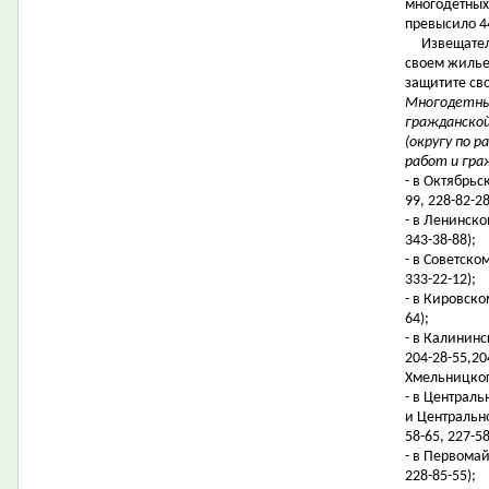
многодетных
превысило 4
Извещатели 
своем жилье
защитите св
Многодетные
гражданской
(округу по 
работ и гра
- в Октябрьс
99, 228-82-28
- в Ленинско
343-38-88);
- в Советско
333-22-12);
- в Кировском
64);
- в Калининс
204-28-55,20
Хмельницкого
- в Централ
и Центрально
58-65, 227-58
- в Первомай
228-85-55);