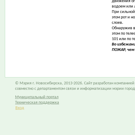
движения ог
водоем или 
При сильной
этом рот и 
слоев.
Обнаружив в
этом по тел
101 или по т
Во избежан
ПОЖАР, чем 
© Мэрия г. Новосибирска, 2013-2026. Сайт разработан компание
совместно с департаментом связи и информатизации мэрии горо
Муниципальный портал
Техническая поддержка
Вход