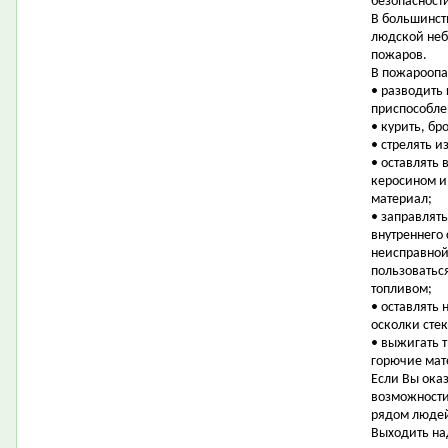
безопасност
В большинст
людской неб
пожаров.
В пожароопа
• разводить 
приспособле
• курить, бр
• стрелять 
• оставлять
керосином и
материал;
• заправлят
внутреннего 
неисправной
пользоватьс
топливом;
• оставлять 
осколки стек
• выжигать т
горючие мат
Если Вы оказ
возможности
рядом людей
Выходить на