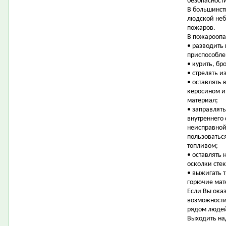
безопасност
В большинст
людской неб
пожаров.
В пожароопа
• разводить 
приспособле
• курить, бр
• стрелять 
• оставлять
керосином и
материал;
• заправлят
внутреннего 
неисправной
пользоватьс
топливом;
• оставлять 
осколки стек
• выжигать т
горючие мат
Если Вы оказ
возможности
рядом людей
Выходить на