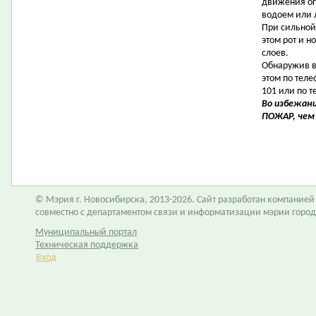
движения ог
водоем или 
При сильной
этом рот и 
слоев.
Обнаружив в
этом по тел
101 или по т
Во избежан
ПОЖАР, чем 
© Мэрия г. Новосибирска, 2013-2026. Сайт разработан компание
совместно с департаментом связи и информатизации мэрии горо
Муниципальный портал
Техническая поддержка
Вход