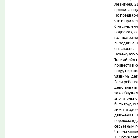
Левитина, 21,
проживающие
По предвари
что и привел
С наступлен
водоемах, о
год трагедии
выходят на 
опасности.
Почему это 
Тонкий лёд 
привести к 
воду, перео
уязвимы дет
Если ребено
действовать 
захлебнуться
значительно
быть трудно 
зимняя одеж
движения. П
переохлажде
серьезным п
Что мы може
1. Обсуждайт