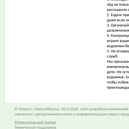
лёд не тольк
расскажите 
2. Будьте пр
даже если о
3. Организу
развлечения,
4. Контролир
играют ваши
водоемам бе
5. Не игнор
служб.
Мы призывае
внимательны
дети. Не ост
водоемов. Б
чтобы избеж
произошедш
© Мэрия г. Новосибирска, 2013-2026. Сайт разработан компание
совместно с департаментом связи и информатизации мэрии горо
Муниципальный портал
Техническая поддержка