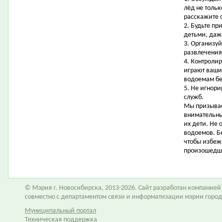
лёд не тольк
расскажите 
2. Будьте пр
детьми, даж
3. Организу
развлечения,
4. Контролир
играют ваши
водоемам бе
5. Не игнор
служб.
Мы призывае
внимательны
их дети. Не 
водоемов. Б
чтобы избеж
произошедш
© Мэрия г. Новосибирска, 2013-2026. Сайт разработан компание
совместно с департаментом связи и информатизации мэрии горо
Муниципальный портал
Техническая поддержка