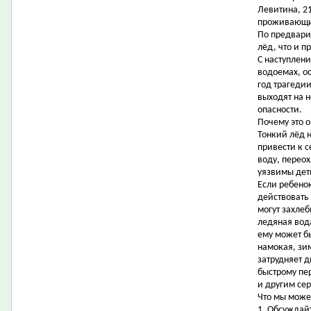
Левитина, 21,
проживающие
По предвари
лёд, что и п
С наступлен
водоемах, о
год трагедии
выходят на 
опасности.
Почему это 
Тонкий лёд 
привести к 
воду, перео
уязвимы дет
Если ребено
действовать 
могут захлеб
ледяная вод
ему может бы
намокая, зи
затрудняет 
быстрому пе
и другим се
Что мы може
1. Обсуждайт