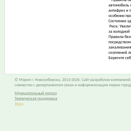
* Правила б
автомобиль 
антифриз и 
особенно пр
Состояние з
Риск: Увели
за холодной
Правила без
посредством
закаливания
скоплений л
Берегите себ
© Мэрия г. Новосибирска, 2013-2026. Сайт разработан компание
совместно с департаментом связи и информатизации мэрии горо
Муниципальный портал
Техническая поддержка
Вход