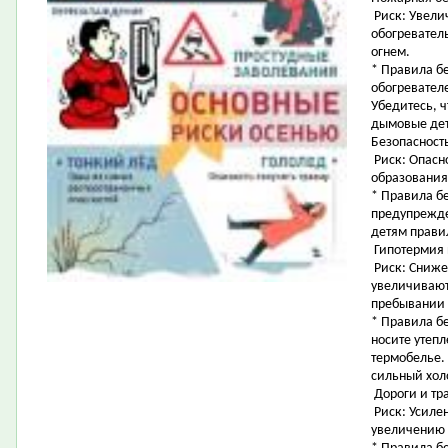
Риск: Увели
обогревател
огнем.
* Правила б
обогревател
Убедитесь, ч
дымовые дет
Безопасност
Риск: Опасно
образования
* Правила б
предупрежде
детям прави
Гипотермия 
Риск: Сниже
увеличивают
пребывании 
* Правила б
носите утеп
термобелье.
сильный хол
Дороги и тр
Риск: Усилен
увеличению 