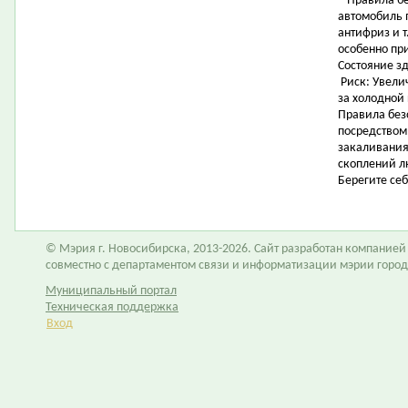
* Правила б
автомобиль 
антифриз и 
особенно пр
Состояние з
Риск: Увели
за холодной
Правила без
посредством
закаливания
скоплений л
Берегите себ
© Мэрия г. Новосибирска, 2013-2026. Сайт разработан компание
совместно с департаментом связи и информатизации мэрии горо
Муниципальный портал
Техническая поддержка
Вход