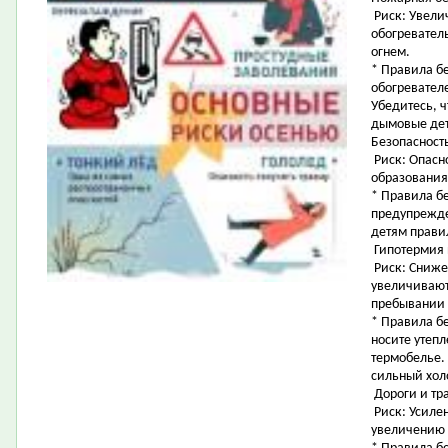
Риск: Увели
обогревател
огнем.
* Правила б
обогревател
Убедитесь, ч
дымовые дет
Безопасност
Риск: Опасно
образования
* Правила б
предупрежде
детям прави
Гипотермия 
Риск: Сниже
увеличивают
пребывании 
* Правила б
носите утеп
термобелье.
сильный хол
Дороги и тр
Риск: Усилен
увеличению 