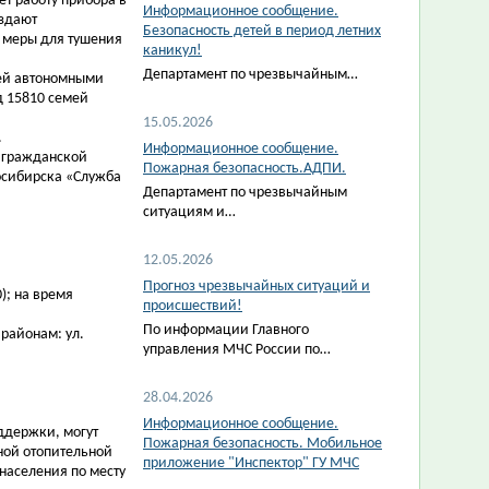
т работу прибора в
Информационное сообщение.
издают
Безопасность детей в период летних
ь меры для тушения
каникул!
Департамент по чрезвычайным…
мей автономными
д 15810 семей
15.05.2026
.
Информационное сообщение.
м гражданской
Пожарная безопасность.АДПИ.
осибирска «Служба
Департамент по чрезвычайным
ситуациям и…
12.05.2026
Прогноз чрезвычайных ситуаций и
); на время
происшествий!
По информации Главного
районам: ул.
управления МЧС России по…
28.04.2026
Информационное сообщение.
ддержки, могут
Пожарная безопасность. Мобильное
ной отопительной
приложение "Инспектор" ГУ МЧС
населения по месту