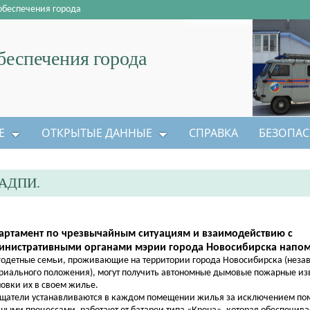
обеспечения города
еспечения города
Е
ОТКРЫТЫЕ ДАННЫЕ
СПРАВКА
БЕЗОПАС
АДПИ.
артамент по чрезвычайным ситуациям и взаимодействию с
инистративными органами мэрии города Новосибирска напом
одетные семьи, проживающие на территории города Новосибирска (неза
риального положения), могут получить автономные дымовые пожарные из
новки их в своем жилье.
щатели устанавливаются в каждом помещении жилья за исключением по