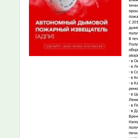
влаж
тече
прон
пожа
С 20
дымо
полу
В те
Полу
обор
авар
- в О
- в Л
- в 
- в К
- в 
ремо
- в 
Ленин
- в 
- в 
Время
Напо
полу
печи