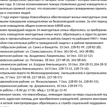
ными процессами, работают от батареи типа «Крона», которая обеспечивае
ние года. В случае возникновения пожара (появления дыма) извещатели 
зительно громкий сигнал, что позволяет гражданам своевременно принят
ра и спасения людей.
17 года мэрия города Новосибирска обеспечивает жилье многодетных се
выми пожарными извещателями на безвозмездной основе. За этот перио
чили извещатели общим количеством 44848 штук.
чение прошедшей недели 24 многодетные семьи обратились за приборами
чить извещатели многодетные семьи могут, обратившись в отдел по дела
оны и чрезвычайным ситуациям по району (округу по районам) МКУ г. Нов
ийно-спасательных работ и гражданской защиты» в районе проживания:
ктябрьском районе: ул. Сакко и Ванцетти, 33 (тел. 228-81-99, 228-82-28);
енинском районе: ул. Станиславского, 8 (тел. 361-00-41, 343-38-88);
Советском районе: пр. Академика Лаврентьева, 14 (тел. 333-22-12);
ировском районе: ул. Петухова, 18 (тел. 227-48-26, 342-08-64);
Калининском районе: ул. Богдана Хмельницкого, 50 (тел. 204-28-55,204-28-50
нта ул. Богдана Хмельницкого, 14/3 (тел. 228-73-15, 228-73-16);
Центральном округе по Железнодорожному, Заельцовскому и Центральному 
а, 57 (тел. 227-58-58, 227-58-65, 227-58-57);
Первомайском районе: ул. Физкультурная, 7 (тел. 228-85-54, 228-85-55);
Дзержинском районе: пр. Дзержинского, 16 (тел. 218-69-77).
 работы: с 8-00 до 17-00, обед с 12-00 до 12-45
минаем также, что новосибирцы, имеющие право на меры социальной по
чить адресную помощь для приобретения извещателей, ремонта неисправ
 и ветхой электропроводки обратившись в службу социальной поддержки 