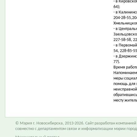
- в Кировском
64);
- в Калининс
204-28-55,20
Хмельницкого
- в Централ
Заельцовском
227-58-58, 22
- в Первомай
54, 228-85-55
- в Дзержинс
77).
Время работы
Напоминаем 
меры социал
помощь для 
неисправной
обратившись
месту житель
© Мэрия г. Новосибирска, 2013-2026. Сайт разработан компание
совместно с департаментом связи и информатизации мэрии горо