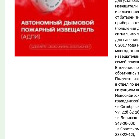
для установк
Извещатели 
исключением
от батареи т
прибора в т
(появления 
сигнал, что
для тушения
С 2017 года
многодетны
извещателям
семей получ
В течение п
обратились 
Получить из
в отдел по 
ситуациям по
Новосибирск
гражданской
- в Октябрьс
99, 228-82-28
- в Ленинско
343-38-88);
- в Советско
333-22-12);