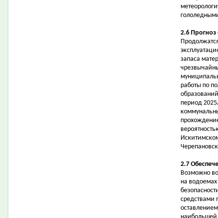
метеорологи
гололедными
2.6 Прогноз
Продолжатся
эксплуатаци
запаса мате
чрезвычайны
муниципальн
работы по п
образований
период 2025
коммунальны
прохождение
вероятностью
Искитимском
Черепановск
2.7 Обеспеч
Возможно во
на водоемах
безопасност
средствами 
оставлением
наибольшей 