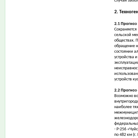
случаи забо
2. Техноге
2.1 Прогноз
Сохраняется
сельской ме
обществах. 
обращение на
состоянии а
устройства 
эксплуатаци
неисправнос
использован
устройств ку
2.2 Прогноз
Возможно во
внутригородс
наиболее тя
межмуниципа
железнодоро
федеральных
- Р-256 «Чуйс
по 482 км (г