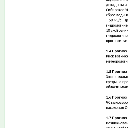
декадным и 
Сибирское У
сброс воды 
± 50 м3/с. П
гидрологичес
10 см.Возни
гидрологиче
прогнозирует
1.4 Прогноз
Риск возник
метеорологи
1.5 Прогноз
Экстремальн
среды на пр
области мал
1.6 Прогноз
ЧС маловеро
населения О
1.7 Прогноз
Возникновен