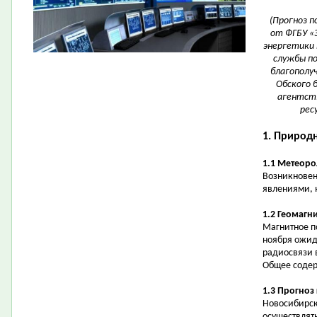
(Прогноз 
от ФГБУ «
энергетики 
службы по
благополуч
Обского 
агентств
рес
1. Природ
1.1 Метеоро
Возникновен
явлениями, 
1.2 Геомагн
Магнитное п
ноября ожид
радиосвязи 
Общее содер
1.3 Прогноз
Новосибирск
осуществлять