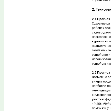
случаи забо
2. Техноге
2.1 Прогноз
Сохраняется
районах сель
садово-дачн
неосторожно
курении в с
правил устр
монтажа и э
устройство 
использован
устройств ку
2.2 Прогноз
Возможно во
внутригородс
наиболее тя
межмуниципа
железнодоро
участках фе
- Р-256 «Чуйс
по 482 км (г