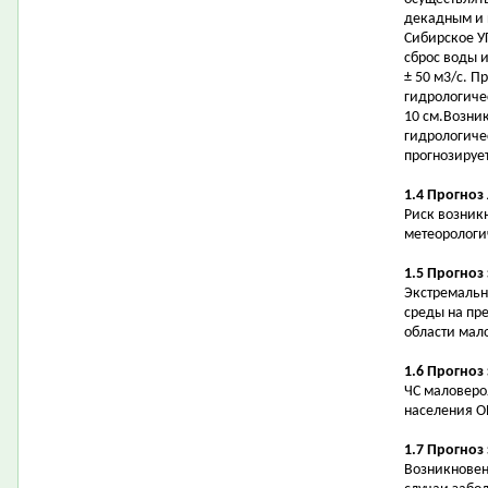
декадным и 
Сибирское У
сброс воды 
± 50 м3/с. П
гидрологичес
10 см.Возни
гидрологиче
прогнозирует
1.4 Прогноз
Риск возник
метеорологи
1.5 Прогноз
Экстремальн
среды на пр
области мал
1.6 Прогноз
ЧС маловеро
населения О
1.7 Прогноз
Возникновен