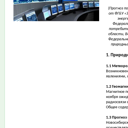
(Прогноз п
от ФГБУ «
энерг
Федерал
потребите
области, В
Федеральн
природных
1. Природ
1.1 Метеоро
Возникновен
явлениями, 
1.2 Геомагн
Магнитное п
ноября ожид
радиосвязи 
Общее содер
1.3 Прогноз
Новосибирск
осуществлять