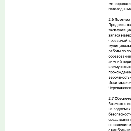
метеорологи
гололедными
2.6 Прогноз
Продолжатся
эксплуатаци
запаса мате
чрезвычайны
муниципальн
работы по п
образований
зимний пери
коммунальны
прохождение
вероятностью
Искитимском
Черепановск
2.7 Обеспеч
Возможно во
на водоемах
безопасност
средствами 
оставлением
с наибольше