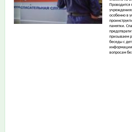
Проводится 
учреждениях
особенно в у
проинструкт
памятки. Сп
предотврати
призываем р
беседы с де
информации.
вопросам бе