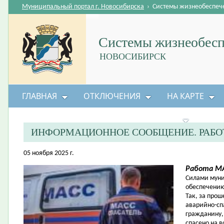
Муниципальный портал г. Новосибирска
›
Системы жизнеобеспеч
Системы жизнеобесп
НОВОСИБИРСК
ГЛАВНАЯ
ОТКЛЮЧЕНИЯ
НА КАРТЕ
БЕЗОПАСНОСТЬ ЖИЗНЕДЕЯТЕЛЬНОСТИ
ИНФОРМАЦИОННОЕ СООБЩЕНИЕ. РАБО
05 ноября 2025 г.
Работа МА
Силами муни
обеспечению
Так, за про
аварийно-сп
гражданину, 
спасено на в